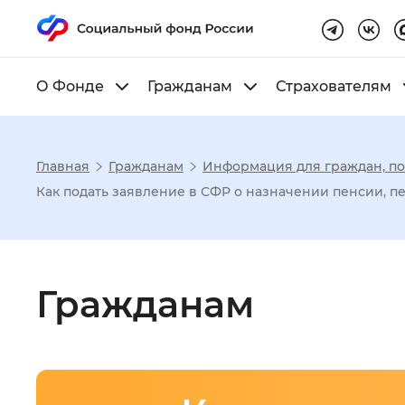
О Фонде
Гражданам
Страхователям
Главная
Гражданам
Информация для граждан, п
Настройка реж
Как подать заявление в СФР о назначении пенсии, пер
Размер шрифта
:
Стандартный
Гражданам
Шрифт
:
Без засечек
С з