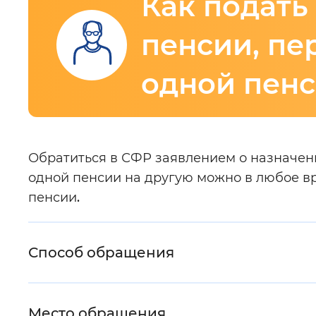
Как подать
Интервал между буквами
:
Нор
пенсии, пе
Цвет сайта
:
Монохромный
одной пенс
Изображения
:
Включены
Основная
Обратиться в СФР заявлением о назначени
одной пенсии на другую можно в любое в
Звуковой ассистент
:
Воспроизв
информация
пенсии
.
Способ обращения
Вернуть стандартные настройки
Место обращения