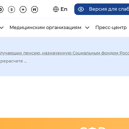
En
Версия для сла
Медицинским организациям
Пресс-центр
олучающих пенсию, назначенную Социальным фондом Рос
има отображения
ерасчете ...
Увеличенный
Крупный
асечками