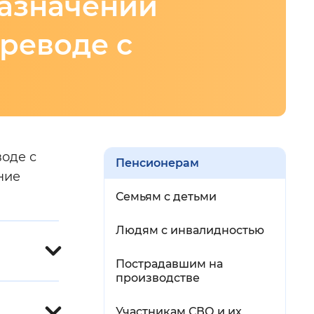
назначении
й
ереводе с
 фон
оде с
Пенсионерам
ние
Семьям с детьми
Людям с инвалидностью
Закрыть
Пострадавшим на
производстве
Участникам СВО и их