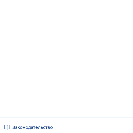
Полезные
Законодательство
ссылки