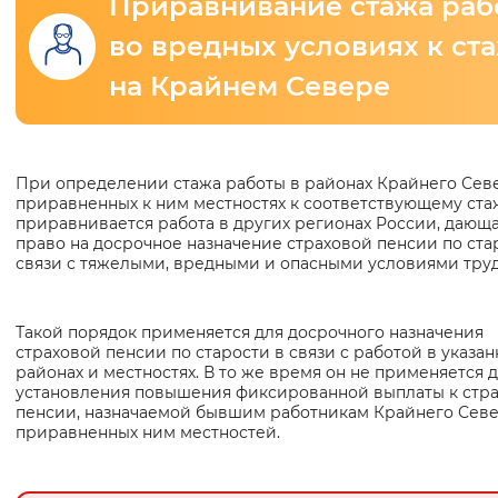
Приравнивание стажа раб
во вредных условиях к ст
Интервал между буквами
на Крайнем Севере
Нормальный
Увеличенный
Большо
Цвет сайта
Основная
При определении стажа работы в районах Крайнего Сев
Монохромный
Инверсивный монохромны
приравненных к ним местностях к соответствующему ста
информация
приравнивается работа в других регионах России, дающ
Синий фон
право на досрочное назначение страховой пенсии по ста
связи с тяжелыми, вредными и опасными условиями труд
Изображения
Такой порядок применяется для досрочного назначения
Включены
Выключены
страховой пенсии по старости в связи с работой в указа
районах и местностях. В то же время он не применяется 
установления повышения фиксированной выплаты к стр
Звуковой ассистент
пенсии, назначаемой бывшим работникам Крайнего Севе
приравненных ним местностей.
Воспроизвести
Остановить
Повтори