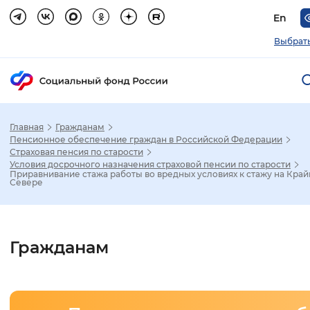
En
Выбрать
Главная
Гражданам
Зак
Пенсионное обеспечение граждан в Российской Федерации
Страховая пенсия по старости
Условия досрочного назначения страховой пенсии по старости
Настройка режима отображения
Приравнивание стажа работы во вредных условиях к стажу на Кра
Севере
Размер шрифта
Стандартный
Увеличенный
Крупны
Гражданам
Шрифт
Без засечек
С засечками