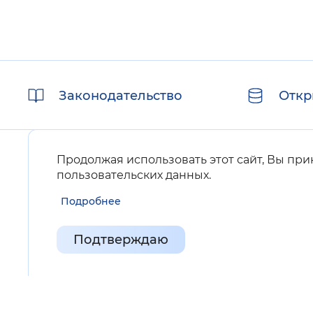
Полезные
Законодательство
Откр
ссылки
Продолжая использовать этот сайт, Вы пр
пользовательских данных
.
Подробнее
Карта сайта
Подтверждаю
Нашли ошибку на сайте?
Выделите фрагмент текста и нажмите Ctrl+ENTER.