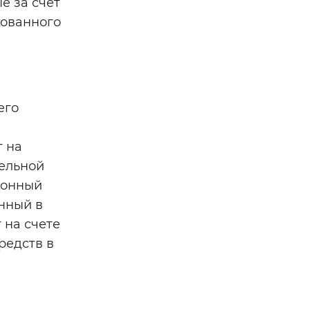
е за счет
хованного
его
т на
тельной
ионный
нный в
 на счете
редств в