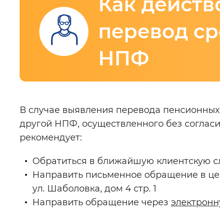
Как действ
Интервал между буквами
:
Нор
перевод ср
Цвет сайта
:
Монохромный
НПФ
Изображения
:
Включены
Основная
В случае выявления перевода пенсионных
другой НПФ, осуществленного без соглас
Звуковой ассистент
:
Воспроизв
информация
рекомендует:
Обратиться в ближайшую клиентскую с
Направить письменное обращение в цент
Вернуть стандартные настройки
ул. Шаболовка, дом 4 стр. 1
Направить обращение через
электрон