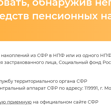
овать, обнаружив н
мальный
Увеличенный
Большо
едств пенсионных н
Инверсивный монохромный
Синий
Выключены
 накоплений из СФР в НПФ или из одного НПФ
ия застрахованного лица, Социальный фонд Ро
ести
Остановить
Повторить
лужбу территориального органа СФР
ральный аппарат СФР по адресу: 119991, г. Мос
ную приемную
на официальном сайте СФР