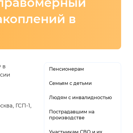
еправомерный
й
акоплений в
 фон
 в
Пенсионерам
ссии
Семьям с детьми
Людям с инвалидностью
ква, ГСП-1,
Закрыть
Пострадавшим на
производстве
Участникам СВО и их