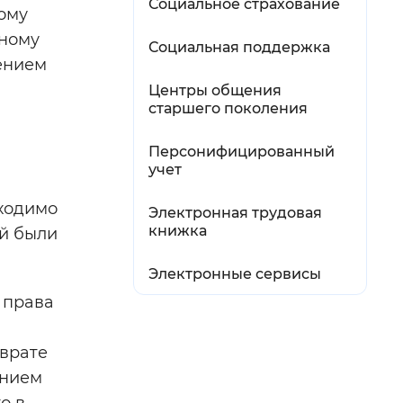
Социальное страхование
ому
ьному
Социальная поддержка
ением
Центры общения
старшего поколения
Персонифицированный
учет
ходимо
Электронная трудовая
книжка
ый были
Электронные сервисы
 права
зврате
ением