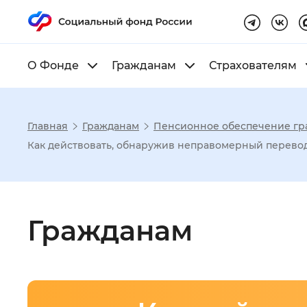
О Фонде
Гражданам
Страхователям
Главная
Гражданам
Пенсионное обеспечение гр
Настройка реж
Как действовать, обнаружив неправомерный перево
Размер шрифта
:
Стандартный
Гражданам
Шрифт
:
Без засечек
С з