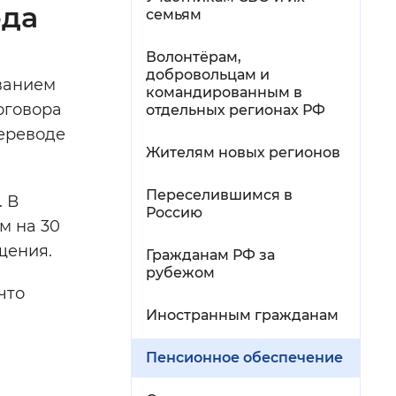
ода
семьям
Волонтёрам,
добровольцам и
ванием
командированным в
оговора
отдельных регионах РФ
переводе
Жителям новых регионов
Переселившимся в
. В
Россию
м на 30
щения.
Гражданам РФ за
рубежом
что
Иностранным гражданам
Пенсионное обеспечение