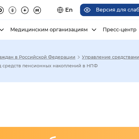
En
Версия для сла
Медицинским организациям
Пресс-центр
аждан в Российской Федерации
Управление средствам
има отображения
д средств пенсионных накоплений в НПФ
Увеличенный
Крупный
асечками