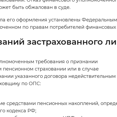
раховании. Отказ финансового уполномоченног
жет быть обжалован в суде.
ла его оформления установлены Федеральным
моченном по правам потребителей финансовых 
ваний застрахованного л
олномоченным требования о признании
 пенсионном страховании или в случае
знании указанного договора недействительны
ховщику по ОПС:
ие средствами пенсионных накоплений, опред
го кодекса РФ;