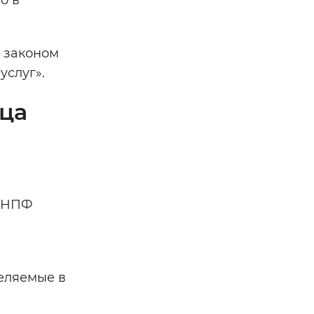
о в
 законом
услуг».
ица
м НПФ
еляемые в