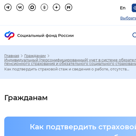
En
Выбрать
Главная
Гражданам
Зак
Индивидуальный (персонифицированный) учет в системе обязате
пенсионного страхования и обязательного социального страхован
Как подтвердить страховой стаж и сведения о работе, отсутств...
Настройка режима отображения
Размер шрифта
Гражданам
Стандартный
Увеличенный
Крупны
Шрифт
Как подтвердить страхово
Без засечек
С засечками