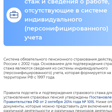
стаж и сведения о работе,
отсутствующие в системе
Интервал между буквами
индивидуального
Нормальный
Увеличенный
Большо
(персонифицированного)
Цвет сайта
учета
Монохромный
Инверсивный монохромны
Синий фон
Основная
Система обязательного пенсионного страхования действу
России с 2002 года. Основанием для подтверждения стра
Изображения
информация
стажа являются сведения из системы индивидуального
(персонифицированного) учета, которая формируется на
Включены
Выключены
территории РФ с 1997 года.
Звуковой ассистент
Правила подсчета и подтверждения страхового стажа дл
установления страховых пенсий утверждены
Постановл
Воспроизвести
Остановить
Повтори
Правительства РФ от 2 октября 2014 года № 1015
. Ниже о
документы, которые можно представить для включения в
различной деятельности и различных периодов деятельн