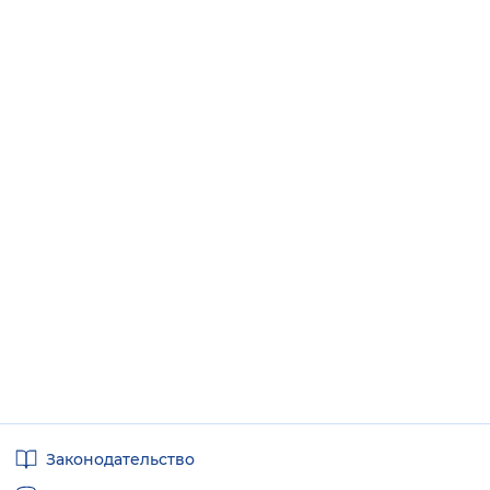
Полезные
Законодательство
ссылки