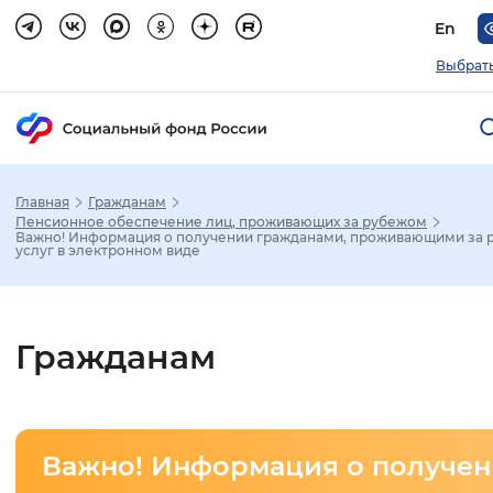
En
Выбрать
Главная
Гражданам
Зак
Пенсионное обеспечение лиц, проживающих за рубежом
Важно! Информация о получении гражданами, проживающими за 
услуг в электронном виде
Настройка режима отображения
Размер шрифта
Гражданам
Стандартный
Увеличенный
Крупны
Шрифт
Важно! Информация о получе
Без засечек
С засечками