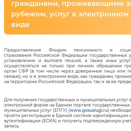
гражданами, проживающими з
Интервал между буквами
рубежом, услуг в электронном
Нормальный
Увеличенный
Большо
виде
Цвет сайта
Монохромный
Инверсивный монохромны
Предоставление Фондом пенсионного и социа
Основная
страхования Российской Федерации государственных у
информация
установлению и выплате пенсий, а также иных услу
Синий фон
осуществляться не только при личном обращении гр
орган СФР (в том числе через доверенное лицо или п
связью), но и в электронном виде, как гражданам, про
Изображения
на территории Российской Федерации, так и за ее пред
Включены
Выключены
Для получения государственных и муниципальных услуг 
Звуковой ассистент
электронной форме на Едином портале государственных
муниципальных услуг (ЕПГУ) (
www.gosuslugi.ru
) необход
Воспроизвести
Остановить
Повтори
пройти регистрацию в Единой системе идентификации 
аутентификации (ЕСИА) и получить подтвержденную уче
запись.