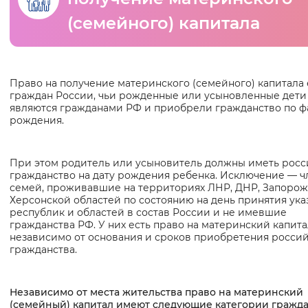
(семейного) капитала
Интервал между буквами
Нормальный
Увеличенный
Большо
Основная
Право на получение материнского (семейного) капитала 
Цвет сайта
граждан России, чьи рожденные или усыновленные дети
информация
являются гражданами РФ и приобрели гражданство по ф
Монохромный
Инверсивный монохромны
рождения.
Синий фон
При этом родитель или усыновитель должны иметь росс
гражданство на дату рождения ребенка. Исключение — 
Изображения
семей, проживавшие на территориях ЛНР, ДНР, Запорож
Херсонской областей по состоянию на день принятия ука
Включены
Выключены
республик и областей в состав России и не имевшие
гражданства РФ. У них есть право на материнский капита
независимо от основания и сроков приобретения росси
Звуковой ассистент
гражданства.
Воспроизвести
Остановить
Повтори
Независимо от места жительства право на материнский
(семейный) капитал имеют следующие категории гражда