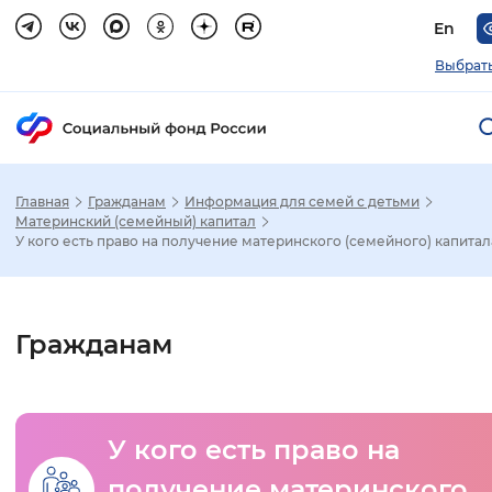
En
Выбрать
Главная
Гражданам
Информация для семей с детьми
Зак
Материнский (семейный) капитал
У кого есть право на получение материнского (семейного) капитал
Настройка режима отображения
Размер шрифта
Гражданам
Стандартный
Увеличенный
Крупны
Шрифт
У кого есть право на
Без засечек
С засечками
получение материнского