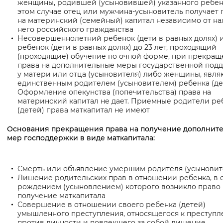
женщины, родившей (усыновившей) указанного ребен
этом случае отец или мужчина-усыновитель получает 
на материнский (семейный) капитал независимо от на
него российского гражданства
Несовершеннолетний ребенок (дети в равных долях) 
ребенок (дети в равных долях) до 23 лет, проходящий
(проходящие) обучение по очной форме, при прекра
права на дополнительные меры государственной под
у матери или отца (усыновителя) либо женщины, явл
единственным родителем (усыновителем) ребенка (де
Оформление опекунства (попечительства) права на
материнский капитал не дает. Приемные родители ре
(детей) права маткапитал не имеют
Основания прекращения права на получение дополнит
мер господдержки в виде маткапитала:
Смерть или объявление умершим родителя (усыновит
Лишение родительских прав в отношении ребенка, в с
рождением (усыновлением) которого возникло право 
получение маткапитала
Совершение в отношении своего ребенка (детей)
умышленного преступления, относящегося к преступ
против личности и повлекшего за собой лишение