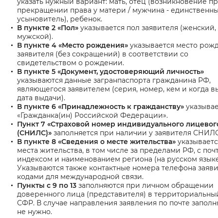
указать нужный вариант: мать, отец (возникновение п
прекращении права у матери / мужчина - единственн
Вернуть стандартные настройки
усыновитель), ребенок.
В пункте 2 «Пол»
указывается пол заявителя (женский,
мужской).
В пункте 4 «Место рождения»
указывается место рож
заявителя (без сокращений) в соответствии со
свидетельством о рождении.
В пункте 5 «Документ, удостоверяющий личность»
указываются данные загранпаспорта гражданина РФ,
являющегося заявителем (серия, номер, кем и когда в
дата выдачи).
В пункте 6 «Принадлежность к гражданству»
указывае
«Гражданка(ин) Российской Федерации».
Пункт 7 «Страховой номер индивидуального лицевог
(СНИЛС)»
заполняется при наличии у заявителя СНИЛС
В пункте 8 «Сведения о месте жительства»
указываетс
места жительства, в том числе за пределами РФ, с по
индексом и наименованием региона (на русском языке
Указываются также контактные номера телефона заяви
кодами для международной связи.
Пункты с 9 по 13
заполняются при личном обращении
доверенного лица (представителя) в территориальны
СФР. В случае направления заявления по почте заполн
не нужно.