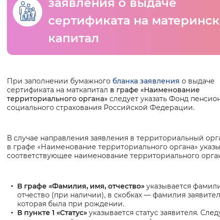
заявления о выдаче
сертификата на материнс
Интервал между буквами
капитал
Нормальный
Увеличенный
Большо
Цвет сайта
Основная
При заполнении бумажного
бланка заявления
о выдаче
Монохромный
Инверсивный монохромны
сертификата на маткапитал
в графе «Наименование
информация
территориального органа»
следует указать Фонд пенсио
Синий фон
социального страхования Российской Федерации.
Изображения
В случае направления заявления в территориальный ор
в графе «Наименование территориального органа» указы
Включены
Выключены
соответствующее наименование территориального орга
Звуковой ассистент
В графе «Фамилия, имя, отчество»
указывается фамили
Воспроизвести
Остановить
Повтори
отчество (при наличии), в скобках — фамилия заявител
которая была при рождении.
В пункте 1 «Статус»
указывается статус заявителя. След