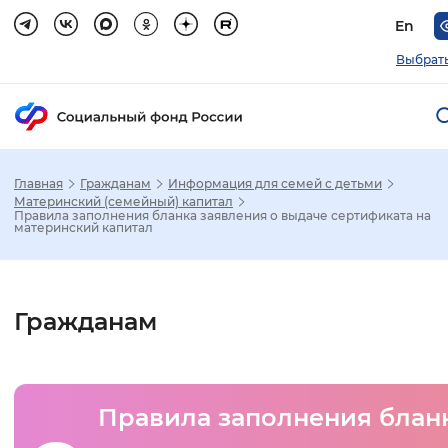
En
Выбрать
Главная
Гражданам
Информация для семей с детьми
Зак
Материнский (семейный) капитал
Правила заполнения бланка заявления о выдаче сертификата на
материнский капитал
Настройка режима отображения
Размер шрифта
Гражданам
Стандартный
Увеличенный
Крупны
Шрифт
Правила заполнения блан
Без засечек
С засечками