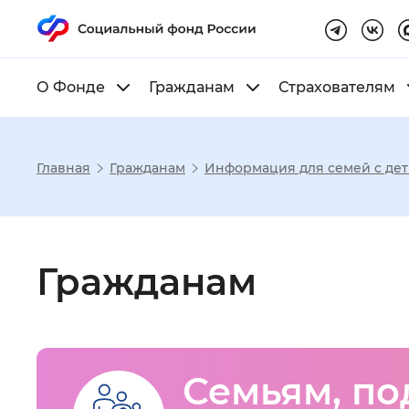
О Фонде
Гражданам
Страхователям
Главная
Гражданам
Информация для семей с де
Настройка реж
Гражданам
Размер шрифта
:
Стандартный
Шрифт
:
Без засечек
С з
Семьям, п