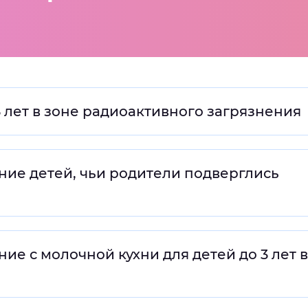
мальный
Увеличенный
Большо
Инверсивный монохромный
Синий
 лет в зоне радиоактивного загрязнения
Выключены
ие детей, чьи родители подверглись
ести
Остановить
Повторить
е с молочной кухни для детей до 3 лет в