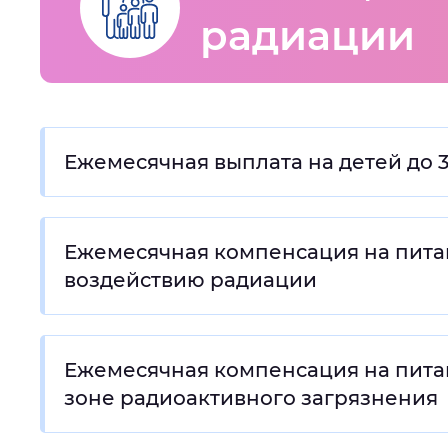
Интервал между буквами
:
Нор
радиации
Цвет сайта
:
Монохромный
Основная
Ежемесячная выплата на детей до 3
Изображения
:
Включены
информация
Ежемесячная компенсация на питан
Звуковой ассистент
:
Воспроизв
воздействию радиации
Ежемесячная компенсация на питани
Вернуть стандартные настройки
зоне радиоактивного загрязнения