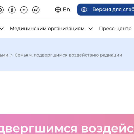
En
Версия для сла
Медицинским организациям
Пресс-центр
тьми
Семьям, подвергшимся воздействию радиации
има отображения
Увеличенный
Крупный
асечками
одвергшимся воздей