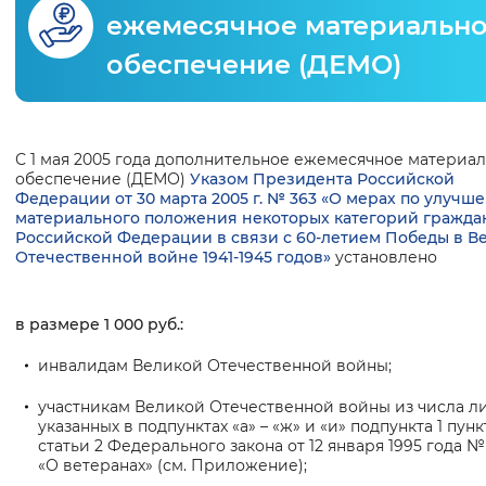
ежемесячное материальн
Интервал между буквами
обеспечение (ДЕМО)
Нормальный
Увеличенный
Большо
Цвет сайта
Основная
С 1 мая 2005 года дополнительное ежемесячное материа
обеспечение (ДЕМО)
Указом Президента Российской
Монохромный
Инверсивный монохромны
информация
Федерации от 30 марта 2005 г. № 363 «О мерах по улучш
материального положения некоторых категорий гражда
Синий фон
Российской Федерации в связи с 60-летием Победы в В
Отечественной войне 1941-1945 годов»
установлено
Изображения
в размере 1 000 руб.:
Включены
Выключены
инвалидам Великой Отечественной войны;
Звуковой ассистент
участникам Великой Отечественной войны из числа ли
указанных в подпунктах «а» – «ж» и «и» подпункта 1 пункт
Воспроизвести
Остановить
Повтори
статьи 2 Федерального закона от 12 января 1995 года №
«О ветеранах» (см. Приложение);