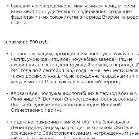
бывшим несовершеннолетним узникам концлагерей, г
Вернуть стандартные настройки
иных мест принудительного содержания, созданных
фашистами и их союзниками в период Второй мирово
войны.
в размере 500 руб.:
военнослужащим, проходившим военную службу в во
частях, учреждениях, военно-учебных заведениях, не
входивших в состав действующей армии, в период с 2
1941 года по 3 сентября 1945 года не менее шести месяц
также военнослужащим, награжденным орденами или
медалями СССР за службу в указанный период;
вдовам военнослужащих, погибших в период войны с
Финляндией, Великой Отечественной войны, войны с
Японией, вдовам умерших инвалидов Великой
Отечественной войны;
лицам, награжденным знаком «Житель блокадного
Ленинграда»; лицам, награжденным знаком «Житель
осажденного Севастополя»; лицам, награжденным зна
«Житель осажденного Сталинграда».