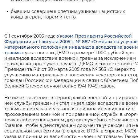
бывшим совершеннолетним узникам нацистских
концлагерей, тюрем и гетто.
С 1 сентября 2005 года
Указом Президента Российской
Федерации от 1 августа 2005 г. № 887 «О мерах по улучш
материального положения инвалидов вследствие воен
травмы»
установлено ДЕМО в размере 1 000 рублей для
инвалидов вследствие военной травмы за исключением
граждан, которые уже получают ДЕМО в соответствии с 
Президента РФ от 30 марта 2005 года № 363 «О мерах по
улучшению материального положения некоторых катего
граждан Российской Федерации в связи с 60-летием По
Великой Отечественной войне 1941-1945 годов».
Не имеет значения, в период какой военной и приравне
ней службы гражданин стал инвалидом вследствие воен
травмы и связана ли указанная причина инвалидности с
прохождением военной и приравненной службы в «горя
точках либо исполнением других служебных обязанносте
Главное, чтобы в действующем документе учреждения м
социальной экспертизы (в справке ВТЭК, в справке МСЭ)
указана причина инвалидности – «военная травма». Также