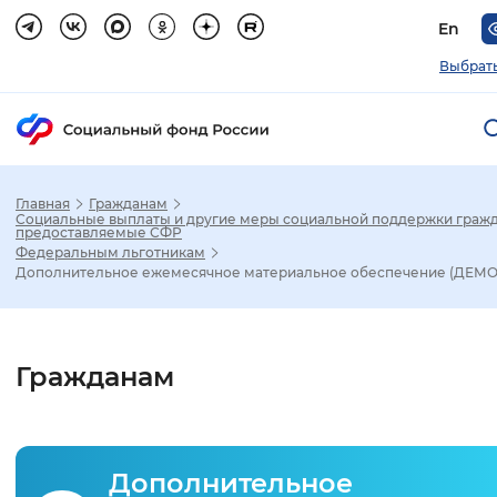
En
Выбрать
Главная
Гражданам
Зак
Социальные выплаты и другие меры социальной поддержки гражд
предоставляемые СФР
Федеральным льготникам
Настройка режима отображения
Дополнительное ежемесячное материальное обеспечение (ДЕМО
Размер шрифта
Гражданам
Стандартный
Увеличенный
Крупны
Шрифт
Дополнительное
Без засечек
С засечками