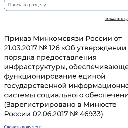
Интервал между буквами
показать 
Нормальный
Увеличенный
Большо
Приказ Минкомсвязи России от
Цвет сайта
21.03.2017 № 126 «Об утверждении
Монохромный
Инверсивный монохромны
порядка предоставления
Синий фон
инфраструктуры, обеспечивающ
функционирование единой
Изображения
государственной информационн
Включены
Выключены
системы социального обеспечен
Звуковой ассистент
(Зарегистрировано в Минюсте
России 02.06.2017 № 46933)
Воспроизвести
Остановить
Повтори
Скачать документ