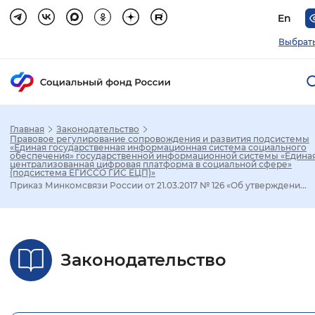
En
Выбрать
Главная
Законодательство
Зак
Правовое регулирование сопровождения и развития подсистемы
«Единая государственная информационная система социального
обеспечения» государственной информационной системы «Едина
централизованная цифровая платформа в социальной сфере»
Настройка режима отображения
(подсистема ЕГИССО ГИС ЕЦП)»
Приказ Минкомсвязи России от 21.03.2017 № 126 «Об утверждени...
Размер шрифта
Стандартный
Увеличенный
Крупны
Законодательство
Шрифт
Без засечек
С засечками