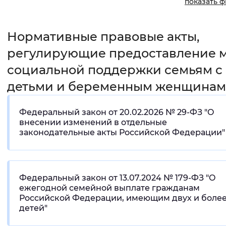
показать 
Интервал между буквами
Нормативные правовые акты,
Нормальный
Увеличенный
Большо
регулирующие предоставление 
Цвет сайта
социальной поддержки семьям с
детьми и беременным женщинам
Монохромный
Инверсивный монохромны
Синий фон
Федеральный закон от 20.02.2026 № 29-ФЗ "О
внесении изменений в отдельные
законодательные акты Российской Федерации"
Изображения
Включены
Выключены
Федеральный закон от 13.07.2024 № 179-ФЗ "О
Звуковой ассистент
ежегодной семейной выплате гражданам
Российской Федерации, имеющим двух и боле
Воспроизвести
Остановить
Повтори
детей"