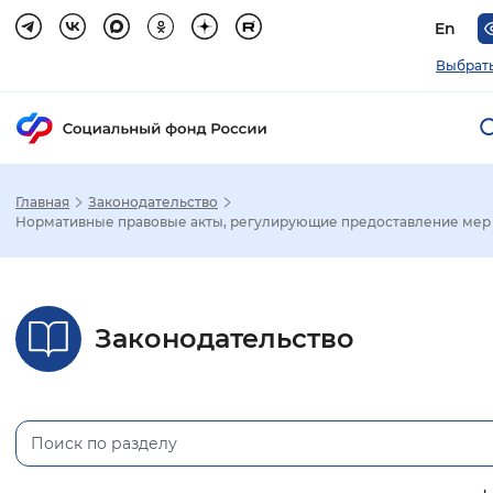
En
Выбрать
Главная
Законодательство
Зак
Нормативные правовые акты, регулирующие предоставление мер с
Настройка режима отображения
Законодательство
Размер шрифта
Стандартный
Увеличенный
Крупны
Шрифт
Без засечек
С засечками