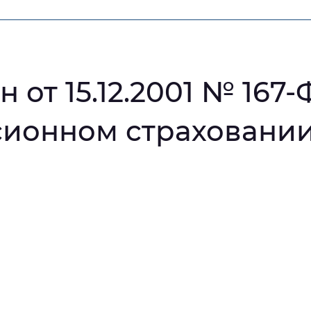
мальный
Увеличенный
Большо
Инверсивный монохромный
Синий
от 15.12.2001 № 167-
сионном страховании
Выключены
ести
Остановить
Повторить