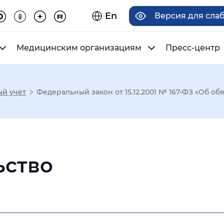
En
Версия для сла
Медицинским организациям
Пресс-центр
й учет
Федеральный закон от 15.12.2001 № 167-ФЗ «Об обя
има отображения
Увеличенный
Крупный
ьство
асечками