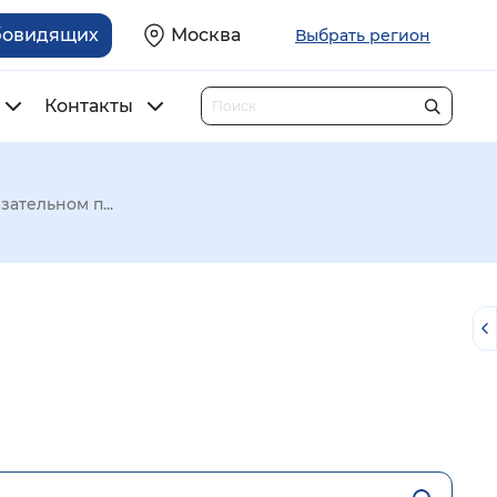
бовидящих
Москва
Выбрать регион
Контакты
зательном п...