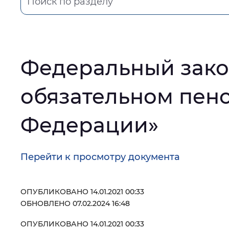
Интервал между буквами
:
Нор
Цвет сайта
:
Монохромный
Федеральный закон 
обязательном пен
Изображения
:
Включены
Федерации»
Звуковой ассистент
:
Воспроизв
Перейти к просмотру документа
Вернуть стандартные настройки
ОПУБЛИКОВАНО 14.01.2021 00:33
ОБНОВЛЕНО 07.02.2024 16:48
ОПУБЛИКОВАНО 14.01.2021 00:33