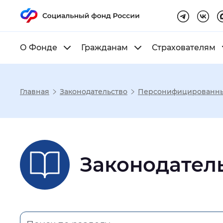
О Фонде
Гражданам
Страхователям
Главная
Законодательство
Персонифицированны
Настройка реж
Размер шрифта
:
Стандартный
Законодател
Шрифт
:
Без засечек
С з