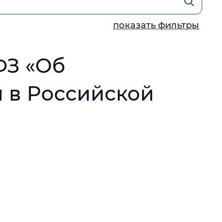
й
показать фильтры
 фон
ФЗ «Об
 в Российской
Закрыть