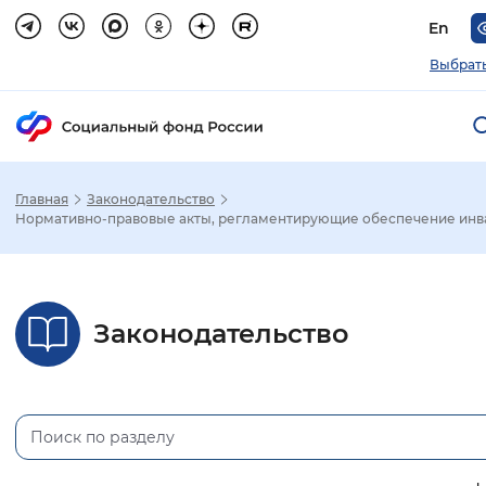
En
Выбрать
Главная
Законодательство
Зак
Нормативно-правовые акты, регламентирующие обеспечение инва
Настройка режима отображения
Законодательство
Размер шрифта
Стандартный
Увеличенный
Крупны
Шрифт
Без засечек
С засечками