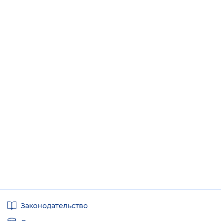
Полезные
Законодательство
ссылки