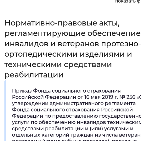
показать 
Интервал между буквами
Нормативно-правовые акты,
Нормальный
Увеличенный
Большо
регламентирующие обеспечение
Цвет сайта
инвалидов и ветеранов протезно-
ортопедическими изделиями и
Монохромный
Инверсивный монохромны
техническими средствами
Синий фон
реабилитации
Изображения
Приказ Фонда социального страхования
Включены
Выключены
Российской Федерации от 16 мая 2019 г. № 256 
утверждении административного регламента
Фонда социального страхования Российской
Звуковой ассистент
Федерации по предоставлению государственн
услуги по обеспечению инвалидов технически
Воспроизвести
Остановить
Повтори
средствами реабилитации и (или) услугами и
отдельных категорий граждан из числа ветера