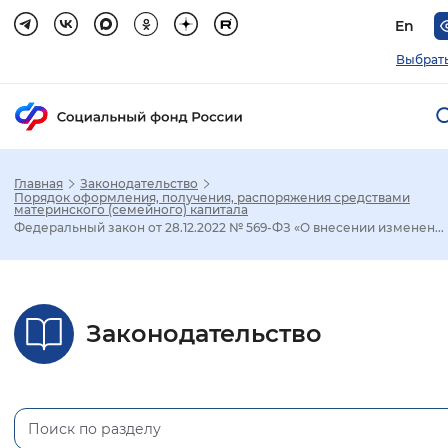
En
Выбрать
Главная
Законодательство
Зак
Порядок оформления, получения, распоряжения средствами
материнского (семейного) капитала
Федеральный закон от 28.12.2022 № 569-ФЗ «О внесении изменен...
Настройка режима отображения
Размер шрифта
Законодательство
Стандартный
Увеличенный
Крупны
Шрифт
Без засечек
С засечками