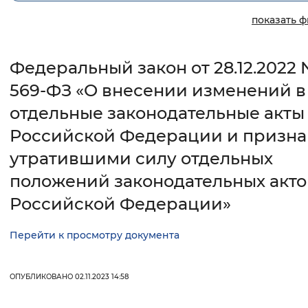
показать 
Интервал между буквами
Нормальный
Увеличенный
Большо
Федеральный закон от 28.12.2022
569-ФЗ «О внесении изменений в
Цвет сайта
отдельные законодательные акты
Монохромный
Инверсивный монохромны
Российской Федерации и призн
Синий фон
утратившими силу отдельных
положений законодательных акто
Изображения
Российской Федерации»
Включены
Выключены
Перейти к просмотру документа
Звуковой ассистент
Воспроизвести
Остановить
Повтори
ОПУБЛИКОВАНО 02.11.2023 14:58