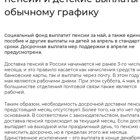
обычному графику
Интервал между буквами
Нормальный
Увеличенный
Большо
Социальный фонд выплатит пенсии за май, а также един
Основная
Цвет сайта
пособие и другие выплаты на детей за апрель в стандар
информация
сроки. Досрочная выплата мер поддержки в апреле не
предусмотрена.
Монохромный
Инверсивный монохромны
Доставка пенсий в России начинается не ранее 3-го числ
Синий фон
месяца, и это правило касается как начисления средств н
банковские карты, так и выплаты через почту. В этом году 
мая являются рабочими днями. При этом суббота, 4 мая, в
Изображения
большинстве отделений почтовой связи также является
рабочей.
Включены
Выключены
Таким образом, необходимость досрочной доставки пенс
предстоящий месяц отсутствует. Более того, на это нет п
Звуковой ассистент
оснований. В соответствии с законодательством, выплата
доставка пенсий происходит за текущий месяц. Если дос
Воспроизвести
Остановить
Повтори
выпадает на выходной или праздничный день, то пенсию 
начислить досрочно, но в пределах этого же месяца.
Единственное исключение – это выплата в конце декабр