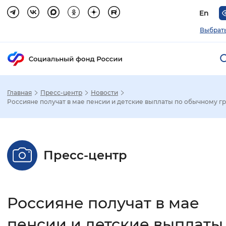
En
Выбрать
Главная
Пресс-центр
Новости
Зак
Россияне получат в мае пенсии и детские выплаты по обычному г
Настройка режима отображения
Пресс-центр
Размер шрифта
Стандартный
Увеличенный
Крупны
Россияне получат в мае
Шрифт
Без засечек
С засечками
пенсии и детские выплаты