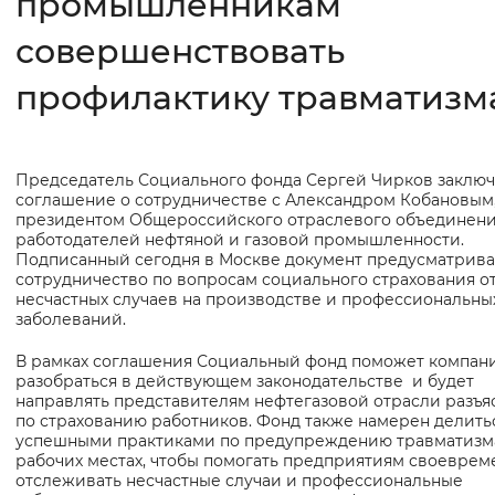
промышленникам
совершенствовать
Интервал между буквами
Нормальный
Увеличенный
Большо
профилактику травматизм
Цвет сайта
Председатель Социального фонда Сергей Чирков заклю
Основная
Монохромный
Инверсивный монохромны
соглашение о сотрудничестве с Александром Кобановым,
информация
президентом Общероссийского отраслевого объединен
Синий фон
работодателей нефтяной и газовой промышленности.
Подписанный сегодня в Москве документ предусматрива
сотрудничество по вопросам социального страхования о
Изображения
несчастных случаев на производстве и профессиональны
заболеваний.
Включены
Выключены
В рамках соглашения Социальный фонд поможет компан
разобраться в действующем законодательстве и будет
Звуковой ассистент
направлять представителям нефтегазовой отрасли разъя
по страхованию работников. Фонд также намерен делить
Воспроизвести
Остановить
Повтори
успешными практиками по предупреждению травматизм
рабочих местах, чтобы помогать предприятиям своеврем
отслеживать несчастные случаи и профессиональные