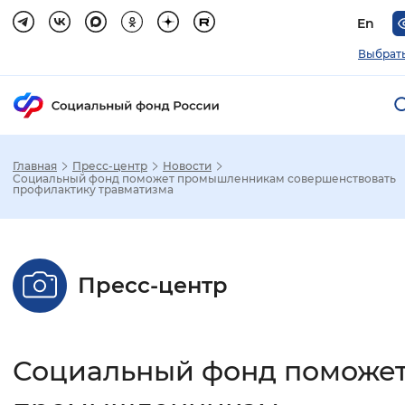
En
Выбрать
Главная
Пресс-центр
Новости
Зак
Социальный фонд поможет промышленникам совершенствовать
профилактику травматизма
Настройка режима отображения
Размер шрифта
Пресс-центр
Стандартный
Увеличенный
Крупны
Шрифт
Социальный фонд поможе
Без засечек
С засечками