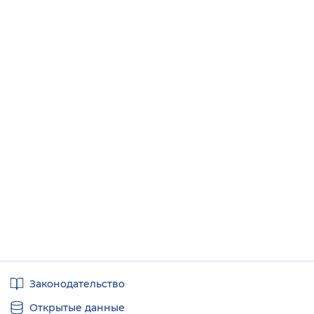
Полезные
Законодательство
ссылки
Открытые данные