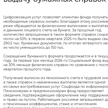
Интервал между буквами
Цифровизация услуг позволяет клиентам фонда получать
Основная
Нормальный
Увеличенный
Большо
необходимые сервисы онлайн. Благодаря этому россияне
информация
реже обращаются за физическими выписками о выплатах
и данными лицевого счета на бумаге. За прошлый год
Цвет сайта
количество запрошенных в таком формате справок сокра
почти на 50%: в первом квартале 2025-го было выдано с
Монохромный
Инверсивный монохромны
290,5 тыс. бумажных документов, по итогам четвертого кв
их число уменьшилось до 150 тыс.
Синий фон
Сокращение бумажного формата продолжается и в теку
году. За первые три месяца 2026-го Социальный фонд вы
Изображения
на 30% меньше физических справок по сравнению с пос
кварталом прошлого года.
Включены
Выключены
Получение выписок из пенсионного счета и трудовой кн
а также справок о назначенных выплатах является одной
Звуковой ассистент
из самых востребованных услуг Соцфонда по информиро
Пенсионерам и предпенсионерам фонд предоставляет
Воспроизвести
Остановить
Повтори
сведения, подтверждающие оформление мер поддержк
и право на льготы. Работающие россияне запрашивают 
о пенсионных коэффициентах, стаже и отчислениях