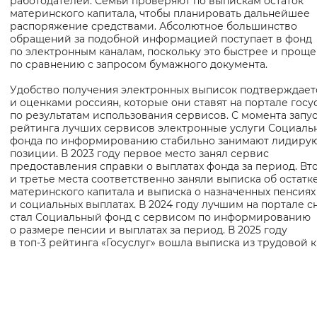
работодателей. Семьи проверяют по выпискам остаток
материнского капитала, чтобы планировать дальнейшее
Вернуть стандартные настройки
распоряжение средствами. Абсолютное большинство
обращений за подобной информацией поступает в фонд
по электронным каналам, поскольку это быстрее и проще
по сравнению с запросом бумажного документа.
Удобство получения электронных выписок подтверждает
и оценками россиян, которые они ставят на портале госу
по результатам использования сервисов. С момента запу
рейтинга лучших сервисов электронные услуги Социаль
фонда по информированию стабильно занимают лидир
позиции. В 2023 году первое место занял сервис
предоставления справки о выплатах фонда за период. Вт
и третье места соответственно заняли выписка об остатк
материнского капитала и выписка о назначенных пенсиях
и социальных выплатах. В 2024 году лучшим на портале с
стал Социальный фонд с сервисом по информированию
о размере пенсии и выплатах за период. В 2025 году
в топ-3 рейтинга «Госуслуг» вошла выписка из трудовой 