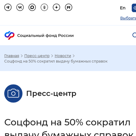
En
Выбрать
Главная
Пресс-центр
Новости
Зак
Соцфонд на 50% сократил выдачу бумажных справок
Настройка режима отображения
Пресс-центр
Размер шрифта
Стандартный
Увеличенный
Крупны
Соцфонд на 50% сократил
Шрифт
Без засечек
С засечками
выдачу бумажных справок