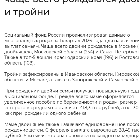
и тройни
Интервал между буквами
Нормальный
Увеличенный
Большо
Социальный фонд России проанализировал данные о
Основная
Цвет сайта
многоплодных родах за I квартал 2026 года для назначени
информация
выплат семьям. Чаще всего двойни рождались в Москве (
двойняшек), Московской области (254) и Санкт‑Петербурге
Монохромный
Инверсивный монохромны
Также в топ‑5 вошли Краснодарский край (196) и Ростовс
область (168).
Синий фон
Тройни зафиксированы в Ивановской области, Кировско
области и Москве, а также в Запорожской и Самарской о
Изображения
При рождении двойни семья получает повышенную под
Включены
Выключены
в Социальном фонде. Прежде всего маме оформляется
увеличенное пособие по беременности и родам, размер
которого в среднем составляет 418,3 тыс. рублей, а не 301,
Звуковой ассистент
как при рождении одного ребенка.
Воспроизвести
Остановить
Повтори
Маме двойняшек также назначают единовременное посо
рождение детей. С февраля выплата выросла до 28,45 тыс
рублей. Учитывая, что она положена на каждого младенца