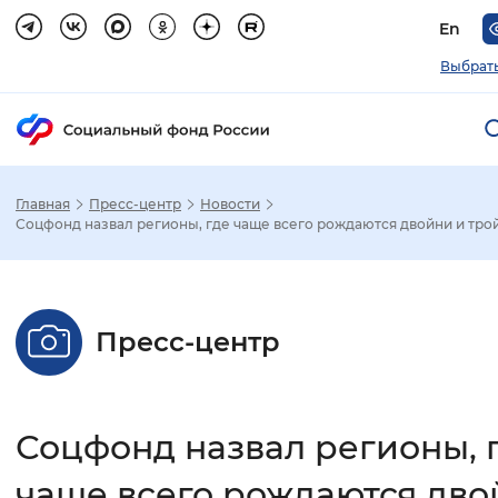
En
Выбрать
Главная
Пресс-центр
Новости
Зак
Соцфонд назвал регионы, где чаще всего рождаются двойни и тро
Настройка режима отображения
Пресс-центр
Размер шрифта
Стандартный
Увеличенный
Крупны
Соцфонд назвал регионы, 
Шрифт
Без засечек
С засечками
чаще всего рождаются дво