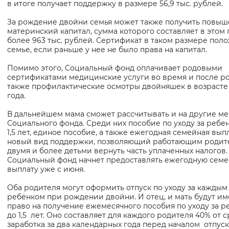
в итоге получает поддержку в размере 56,9 тыс. рублей.
Вернуть стандартные настройки
За рождение двойни семья может также получить повы
материнский капитал, сумма которого составляет в этом 
более 963 тыс. рублей. Сертификат в таком размере пол
семье, если раньше у нее не было права на капитал.
Помимо этого, Социальный фонд оплачивает родовыми
сертификатами медицинские услуги во время и после ро
также профилактические осмотры двойняшек в возрасте
года.
В дальнейшем мама сможет рассчитывать и на другие м
Социального фонда. Среди них пособие по уходу за ребе
1,5 лет, единое пособие, а также ежегодная семейная выпл
новый вид поддержки, позволяющий работающим родит
двумя и более детьми вернуть часть уплаченных налогов.
Социальный фонд начнет предоставлять ежегодную сем
выплату уже с июня.
Оба родителя могут оформить отпуск по уходу за каждым
ребёнком при рождении двойни. И отец, и мать будут им
право на получение ежемесячного пособия по уходу за 
до 1,5 лет. Оно составляет для каждого родителя 40% от 
заработка за два календарных года перед началом отпуск