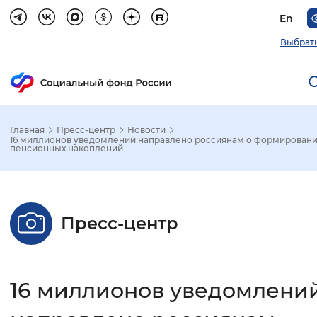
En
Выбрать
Главная
Пресс-центр
Новости
Зак
16 миллионов уведомлений направлено россиянам о формирован
пенсионных накоплений
Настройка режима отображения
Размер шрифта
Пресс-центр
Стандартный
Увеличенный
Крупны
Шрифт
16 миллионов уведомлени
Без засечек
С засечками