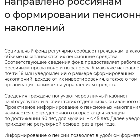
направлено россиянам
о формировании пенсион
Интервал между буквами
Нормальный
Увеличенный
Большо
накоплений
Цвет сайта
Социальный фонд регулярно сообщает гражданам, в как
Основная
Монохромный
Инверсивный монохромны
объеме накапливаются их пенсионные средства.
информация
Соответствующие сведения фонд предоставляет работ
Синий фон
россиянам проактивно и по запросу. К маю уже направле
почти 16 млн уведомлений о размере сформированных
накоплений, доходе от их инвестирования, а также о том,
Изображения
организация занимается управлением средств.
Включены
Выключены
Сведения граждане получают через личный кабинет
на «Госуслугах» и в клиентских отделениях Социального 
Проактивное информирование о пенсионных накоплени
Звуковой ассистент
начинается с определенного возраста: для женщин –
по достижении 40 лет, для мужчин – с 45 лет. Далее увед
Воспроизвести
Остановить
Повтори
приходят на регулярной основе, раз в три года.
Информирование о пенсии позволяет в удобном формат