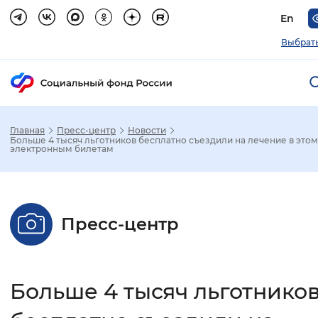
En
Выбрать
Главная
Пресс-центр
Новости
Зак
Больше 4 тысяч льготников бесплатно съездили на лечение в этом
электронным билетам
Настройка режима отображения
Размер шрифта
Пресс-центр
Стандартный
Увеличенный
Крупны
Шрифт
Больше 4 тысяч льготнико
Без засечек
С засечками