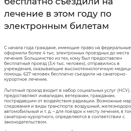
бесплатно съездили на
лечение в этом году по
Интервал между буквами
Нормальный
Увеличенный
Большо
электронным билетам
Цвет сайта
С начала года граждане, имеющие право на федеральные
Основная
Монохромный
Инверсивный монохромны
оформили более 4 тыс. электронных проездных до места
информация
лечения. Большинство из тех, кому был предоставлен
Синий фон
бесплатный проезд (3,4 тыс. человек), отправились в
учреждения, оказывающие высокотехнологичную медиц
помощь. 627 человек бесплатно съездили на санаторно-
Изображения
курортное лечение.
Включены
Выключены
Льготный проезд входит в набор социальных услуг (НСУ).
предоставляют инвалидам, ветеранам, гражданам,
пострадавшим от воздействия радиации. Возможные ма
Звуковой ассистент
следования и виды транспорта: воздушный, железнодор
автомобильный и т. д. – для поездок к месту лечения, в то
Воспроизвести
Остановить
Повтори
санаторно-курортного, определяются в соответствии с
законодательством.