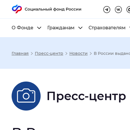
О Фонде
Гражданам
Страхователям
Главная
Пресс-центр
Новости
В России выдан
Настройка реж
Размер шрифта
:
Стандартный
Пресс-центр
Шрифт
:
Без засечек
С з