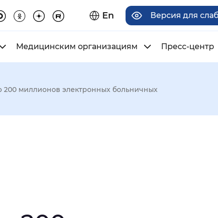
En
Версия для сла
Медицинским организациям
Пресс-центр
о 200 миллионов электронных больничных
има отображения
Увеличенный
Крупный
асечками