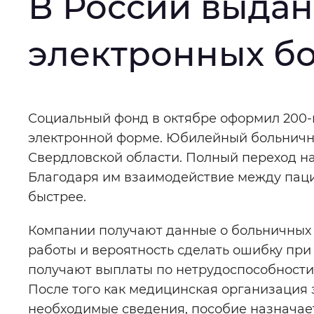
В России выда
Интервал между буквами
:
Нор
электронных б
Цвет сайта
:
Монохромный
Основная
Социальный фонд в октябре оформил 200-
Изображения
:
Включены
электронной форме. Юбилейный больничн
информация
Свердловской области. Полный переход на
Благодаря им взаимодействие между паци
Звуковой ассистент
:
Воспроизв
быстрее.
Компании получают данные о больничных 
работы и вероятность сделать ошибку при
Вернуть стандартные настройки
получают выплаты по нетрудоспособности
После того как медицинская организация 
необходимые сведения, пособие назначает