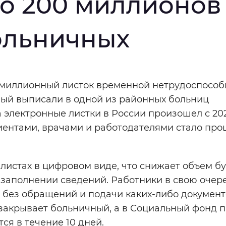
но 200 миллионов
мальный
Увеличенный
Большо
ольничных
Инверсивный монохромный
Синий
миллионный листок временной нетрудоспособ
Выключены
ый выписали в одной из районных больниц
 электронные листки в России произошел с 202
ентами, врачами и работодателями стало про
ести
Остановить
Повторить
листах в цифровом виде, что снижает объем 
 заполнении сведений. Работники в свою очер
 без обращений и подачи каких-либо документ
закрывает больничный, а в Социальный фонд 
ся в течение 10 дней.