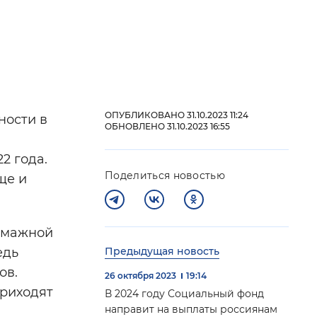
й
 фон
ОПУБЛИКОВАНО 31.10.2023 11:24
ности в
ОБНОВЛЕНО 31.10.2023 16:55
2 года.
Поделиться новостью
ще и
бумажной
едь
Предыдущая новость
Закрыть
ов.
26 октября 2023
19:14
приходят
В 2024 году Социальный фонд
направит на выплаты россиянам