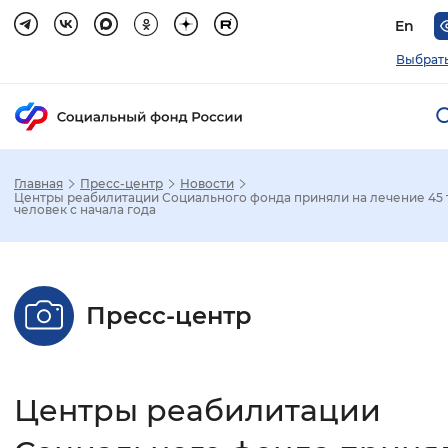
En
Выбрать
Главная
Пресс-центр
Новости
Зак
Центры реабилитации Социального фонда приняли на лечение 45 
человек с начала года
Настройка режима отображения
Размер шрифта
Пресс-центр
Стандартный
Увеличенный
Крупны
Шрифт
Центры реабилитации
Без засечек
С засечками