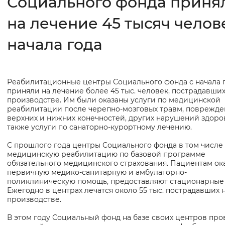
Социального фонда приня
на лечение 45 тысяч челов
Интервал между буквами
Нормальный
Увеличенный
Большо
начала года
Цвет сайта
Реабилитационные центры Социального фонда с начала 
Основная
Монохромный
Инверсивный монохромны
приняли на лечение более 45 тыс. человек, пострадавших
информация
производстве. Им были оказаны услуги по медицинской
Синий фон
реабилитации после черепно-мозговых травм, поврежд
верхних и нижних конечностей, других нарушений здоров
также услуги по санаторно-курортному лечению.
Изображения
С прошлого года центры Социального фонда в том числе
Включены
Выключены
медицинскую реабилитацию по базовой программе
обязательного медицинского страхования. Пациентам ок
первичную медико-санитарную и амбулаторно-
Звуковой ассистент
поликлиническую помощь, предоставляют стационарные 
Ежегодно в центрах лечатся около 55 тыс. пострадавших 
Воспроизвести
Остановить
Повтори
производстве.
В этом году Социальный фонд на базе своих центров про