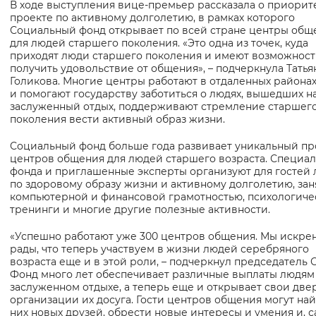
В ходе выступления вице-премьер рассказала о приорит
Вернуть стандартные настройки
проекте по активному долголетию, в рамках которого
Социальный фонд открывает по всей стране центры общ
для людей старшего поколения. «Это одна из точек, куда
приходят люди старшего поколения и имеют возможност
получить удовольствие от общения», – подчеркнула Татья
Голикова. Многие центры работают в отдаленных района
и помогают государству заботиться о людях, вышедших н
заслуженный отдых, поддерживают стремление старшег
поколения вести активный образ жизни.
Социальный фонд больше года развивает уникальный пр
центров общения для людей старшего возраста. Специа
фонда и приглашенные эксперты организуют для гостей
по здоровому образу жизни и активному долголетию, зан
компьютерной и финансовой грамотностью, психологиче
тренинги и многие другие полезные активности.
«Успешно работают уже 300 центров общения. Мы искре
рады, что теперь участвуем в жизни людей серебряного
возраста еще и в этой роли, – подчеркнул председатель С
Фонд много лет обеспечивает различные выплаты людям
заслуженном отдыхе, а теперь еще и открывает свои две
организации их досуга. Гости центров общения могут най
них новых друзей, обрести новые интересы и умения и, 