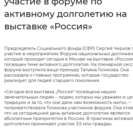
участие в форуме по
активному долголетию на
Интервал между буквами
Нормальный
Увеличенный
Большо
выставке «Россия»
Цвет сайта
Председатель Социального фонда (СФР) Сергей Чирков 
Основная
Монохромный
Инверсивный монохромны
участие в мероприятиях Форума национальных достижен
информация
который проходит сегодня в Москве на выставке «Россия
Синий фон
посвящен теме активного долголетия. На пленарной сес
форума выступила вице-премьер Татьяна Голикова. Она
рассказала о главных программах, которые государство
Изображения
реализует для людей старшего поколения.
Включены
Выключены
«Сегодня вся выставка „Россия“ посвящена нашим
замечательным людям – людям, которых мы уважаем и це
традиции и за то, что они дали нам возможность жить», –
Звуковой ассистент
поприветствовала Голикова участников форума. Она отме
что на сегодняшний день активное долголетие является
Воспроизвести
Остановить
Повтори
абсолютным приоритетом в России. В практиках активно
долголетия принимают участие 3,5 млн граждан.