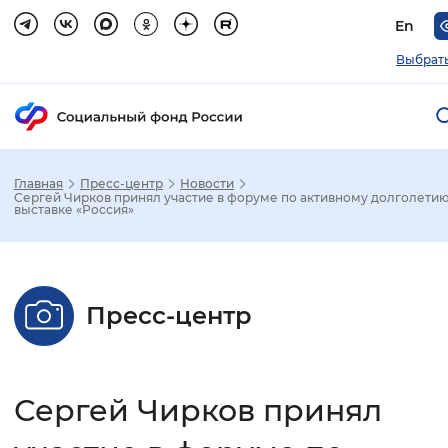
En
Выбрать
Главная
Пресс-центр
Новости
Зак
Сергей Чирков принял участие в форуме по активному долголетию
выставке «Россия»
Настройка режима отображения
Размер шрифта
Пресс-центр
Стандартный
Увеличенный
Крупны
Шрифт
Сергей Чирков принял
Без засечек
С засечками