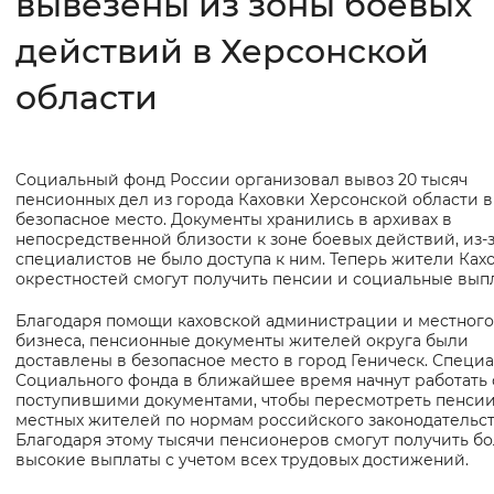
вывезены из зоны боевых
действий в Херсонской
Интервал между буквами
Нормальный
Увеличенный
Большо
области
Цвет сайта
Cоциальный фонд России организовал вывоз 20 тысяч
Основная
Монохромный
Инверсивный монохромны
пенсионных дел из города Каховки Херсонской области в
информация
безопасное место. Документы хранились в архивах в
Синий фон
непосредственной близости к зоне боевых действий, из-з
специалистов не было доступа к ним. Теперь жители Ках
окрестностей смогут получить пенсии и социальные вып
Изображения
Благодаря помощи каховской администрации и местного
Включены
Выключены
бизнеса, пенсионные документы жителей округа были
доставлены в безопасное место в город Геническ. Специ
Социального фонда в ближайшее время начнут работать 
Звуковой ассистент
поступившими документами, чтобы пересмотреть пенси
местных жителей по нормам российского законодательст
Воспроизвести
Остановить
Повтори
Благодаря этому тысячи пенсионеров смогут получить б
высокие выплаты с учетом всех трудовых достижений.