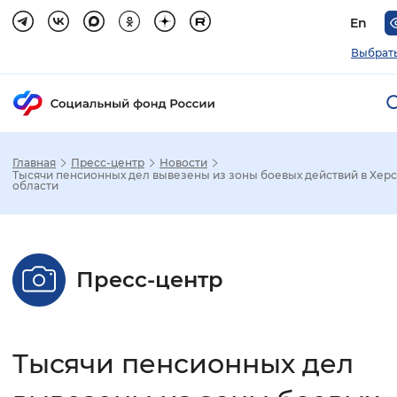
En
Выбрать
Главная
Пресс-центр
Новости
Зак
Тысячи пенсионных дел вывезены из зоны боевых действий в Хер
области
Настройка режима отображения
Размер шрифта
Пресс-центр
Стандартный
Увеличенный
Крупны
Шрифт
Тысячи пенсионных дел
Без засечек
С засечками