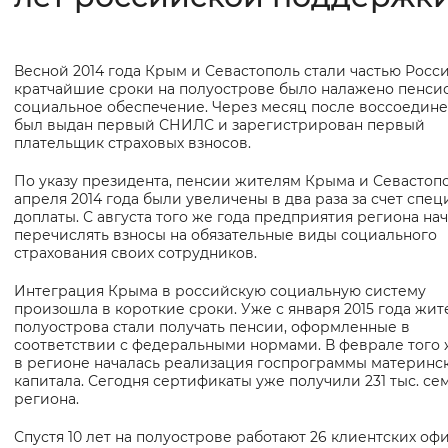
Интервал между буквами
Весной 2014 года Крым и Севастополь стали частью Росси
Основная
Нормальный
Увеличенный
Большо
кратчайшие сроки на полуострове было налажено пенси
информация
социальное обеспечение. Через месяц после воссоедин
был выдан первый СНИЛС и зарегистрирован первый
Цвет сайта
плательщик страховых взносов.
Монохромный
Инверсивный монохромны
По указу президента, пенсии жителям Крыма и Севастопо
апреля 2014 года были увеличены в два раза за счет спе
Синий фон
доплаты. С августа того же года предприятия региона на
перечислять взносы на обязательные виды социального
страхования своих сотрудников.
Изображения
Интеграция Крыма в российскую социальную систему
Включены
Выключены
произошла в короткие сроки. Уже с января 2015 года жит
полуострова стали получать пенсии, оформленные в
соответствии с федеральными нормами. В феврале того 
Звуковой ассистент
в регионе началась реализация госпрограммы материнс
капитала. Сегодня сертификаты уже получили 231 тыс. се
Воспроизвести
Остановить
Повтори
региона.
Спустя 10 лет на полуострове работают 26 клиентских оф