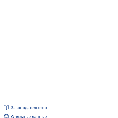
Полезные
Законодательство
ссылки
Открытые данные