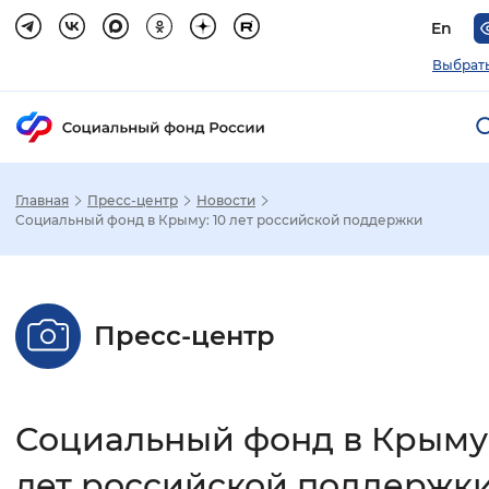
En
Выбрать
Главная
Пресс-центр
Новости
Зак
Социальный фонд в Крыму: 10 лет российской поддержки
Настройка режима отображения
Пресс-центр
Размер шрифта
Стандартный
Увеличенный
Крупны
Социальный фонд в Крыму:
Шрифт
Без засечек
С засечками
лет российской поддержк