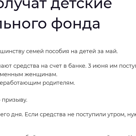
олучат детские
мальный
Увеличенный
Большо
льного фонда
Инверсивный монохромный
Синий
шинству семей пособия на детей за май.
Выключены
ют средства на счет в банке. 3 июня им посту
еременным женщинам.
ести
Остановить
Повторить
т неработающим родителям.
 призыву.
его дня. Если средства не поступили утром, ну