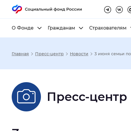
О Фонде
Гражданам
Страхователям
Главная
Пресс-центр
Новости
3 июня семьи п
Настройка реж
Размер шрифта
:
Стандартный
Пресс-центр
Шрифт
:
Без засечек
С з