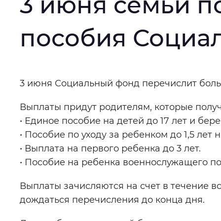
3 июня семьи п
Интервал между буквами
:
Нор
пособия Социа
Цвет сайта
:
Монохромный
Основная
3 июня Социальный фонд перечислит боль
Изображения
:
Включены
Выплаты придут родителям, которые получа
информация
• Единое пособие на детей до 17 лет и б
Звуковой ассистент
:
Воспроизв
• Пособие по уходу за ребенком до 1,5 ле
• Выплата на первого ребенка до 3 лет.
• Пособие на ребенка военнослужащего по
Вернуть стандартные настройки
Выплаты зачисляются на счет в течение вс
дождаться перечисления до конца дня.