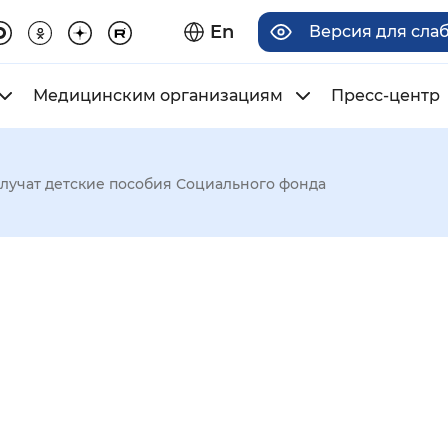
En
Версия для сла
Медицинским организациям
Пресс-центр
олучат детские пособия Социального фонда
има отображения
Увеличенный
Крупный
асечками