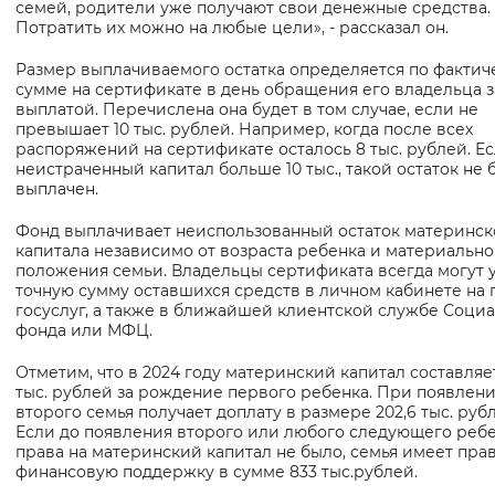
семей, родители уже получают свои денежные средства.
Вернуть стандартные настройки
Потратить их можно на любые цели», - рассказал он.
Размер выплачиваемого остатка определяется по фактич
сумме на сертификате в день обращения его владельца з
выплатой. Перечислена она будет в том случае, если не
превышает 10 тыс. рублей. Например, когда после всех
распоряжений на сертификате осталось 8 тыс. рублей. Е
неистраченный капитал больше 10 тыс., такой остаток не 
выплачен.
Фонд выплачивает неиспользованный остаток материнск
капитала независимо от возраста ребенка и материально
положения семьи. Владельцы сертификата всегда могут 
точную сумму оставшихся средств в личном кабинете на 
госуслуг, а также в ближайшей клиентской службе Соци
фонда или МФЦ.
Отметим, что в 2024 году материнский капитал составляет
тыс. рублей за рождение первого ребенка. При появлен
второго семья получает доплату в размере 202,6 тыс. руб
Если до появления второго или любого следующего реб
права на материнский капитал не было, семья имеет прав
финансовую поддержку в сумме 833 тыс.рублей.