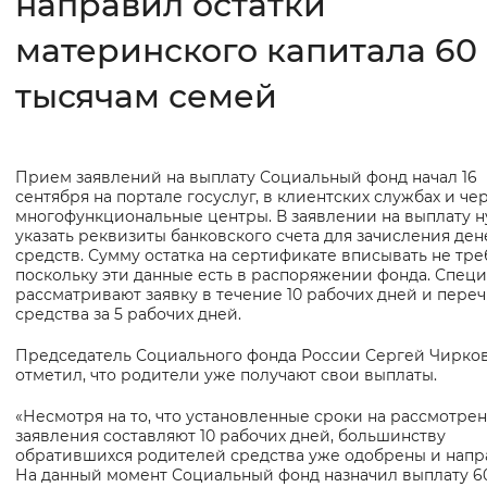
направил остатки
материнского капитала 60
Интервал между буквами
Нормальный
Увеличенный
Большо
тысячам семей
Цвет сайта
Прием заявлений на выплату Социальный фонд начал 16
Основная
Монохромный
Инверсивный монохромны
сентября на портале госуслуг, в клиентских службах и че
информация
многофункциональные центры. В заявлении на выплату 
Синий фон
указать реквизиты банковского счета для зачисления де
средств. Сумму остатка на сертификате вписывать не тре
поскольку эти данные есть в распоряжении фонда. Спец
Изображения
рассматривают заявку в течение 10 рабочих дней и пере
средства за 5 рабочих дней.
Включены
Выключены
Председатель Социального фонда России Сергей Чирко
отметил, что родители уже получают свои выплаты.
Звуковой ассистент
«Несмотря на то, что установленные сроки на рассмотре
Воспроизвести
Остановить
Повтори
заявления составляют 10 рабочих дней, большинству
обратившихся родителей средства уже одобрены и напр
На данный момент Социальный фонд назначил выплату 60