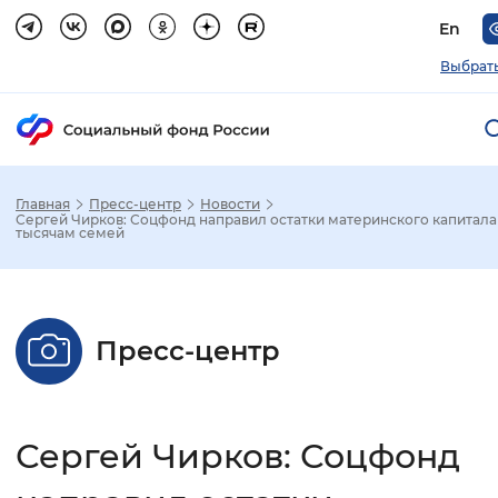
En
Выбрать
Главная
Пресс-центр
Новости
Зак
Сергей Чирков: Соцфонд направил остатки материнского капитала
тысячам семей
Настройка режима отображения
Размер шрифта
Пресс-центр
Стандартный
Увеличенный
Крупны
Шрифт
Сергей Чирков: Соцфонд
Без засечек
С засечками