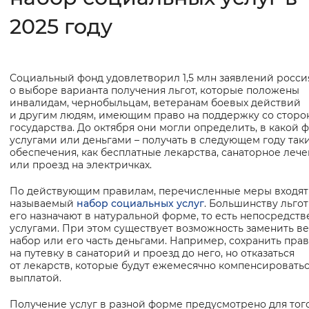
2025 году
Интервал между буквами
Нормальный
Увеличенный
Большо
Социальный фонд удовлетворил 1,5 млн заявлений росси
Основная
Цвет сайта
о выборе варианта получения льгот, которые положены
информация
инвалидам, чернобыльцам, ветеранам боевых действий
и другим людям, имеющим право на поддержку со сторо
Монохромный
Инверсивный монохромны
государства. До октября они могли определить, в какой 
услугами или деньгами – получать в следующем году так
Синий фон
обеспечения, как бесплатные лекарства, санаторное леч
или проезд на электричках.
Изображения
По действующим правилам, перечисленные меры входят 
называемый
набор социальных услуг
. Большинству льго
Включены
Выключены
его назначают в натуральной форме, то есть непосредств
услугами. При этом существует возможность заменить ве
набор или его часть деньгами. Например, сохранить пра
Звуковой ассистент
на путевку в санаторий и проезд до него, но отказаться
от лекарств, которые будут ежемесячно компенсировать
Воспроизвести
Остановить
Повтори
выплатой.
Получение услуг в разной форме предусмотрено для того