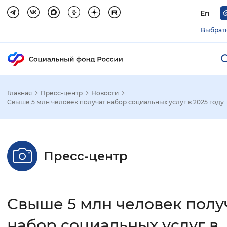
En
Выбрать
Главная
Пресс-центр
Новости
Зак
Свыше 5 млн человек получат набор социальных услуг в 2025 году
Настройка режима отображения
Пресс-центр
Размер шрифта
Стандартный
Увеличенный
Крупны
Свыше 5 млн человек полу
Шрифт
Без засечек
С засечками
набор социальных услуг в