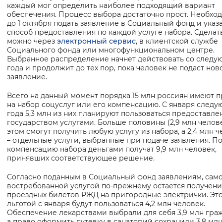
каждый мог определить наиболее подходящий вариант
Вернуть стандартные настройки
обеспечения. Процесс выбора достаточно прост. Необхо
до 1 октября подать заявление в Социальный фонд и указ
способ предоставления по каждой услуге набора. Сделать
можно через
электронный сервис
, в клиентской службе
Социального фонда или многофункциональном центре.
Выбранное распределение начнет действовать со следу
года и продолжит до тех пор, пока человек не подаст нов
заявление.
Всего на данный момент порядка 15 млн россиян имеют 
на набор соцуслуг или его компенсацию. С января след
года 5,3 млн из них планируют пользоваться предоставл
государством услугами. Больше половины (2,9 млн челов
этом смогут получить любую услугу из набора, а 2,4 млн 
– отдельные услуги, выбранные при подаче заявления. П
компенсацию набора деньгами получат 9,9 млн человек,
принявших соответствующее решение.
Согласно поданным в Социальный фонд заявлениям, сам
востребованной услугой по-прежнему остается получен
проездных билетов РЖД на пригородные электрички. Эт
льготой с января будут пользоваться 4,2 млн человек.
Обеспечение лекарствами выбрали для себя 3,9 млн гра
а право оформить путевку в санаторий сохранили 3,8 мл