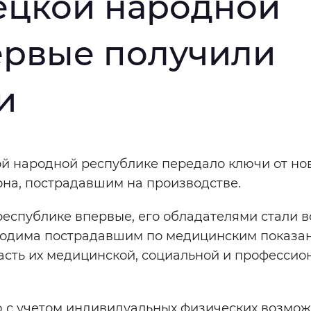
ецкой народной
мальный
Увеличенный
Большо
ервые получили
Инверсивный монохромный
Синий
и
Выключены
й народной республике передало ключи от но
ести
Остановить
Повторить
она, пострадавшим на производстве.
еспублике впервые, его обладателями стали 
ходима пострадавшим по медицинским показа
асть их медицинской, социальной и профессио
 с учетом индивидуальных физических возмож