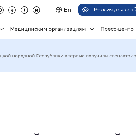
En
Версия для сла
Медицинским организациям
Пресс-центр
цкой народной Республики впервые получили спецавтом
има отображения
Увеличенный
Крупный
асечками