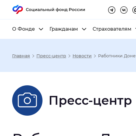
О Фонде
Гражданам
Страхователям
Главная
Пресс-центр
Новости
Работники Доне
Настройка реж
Размер шрифта
:
Стандартный
Пресс-центр
Шрифт
:
Без засечек
С з