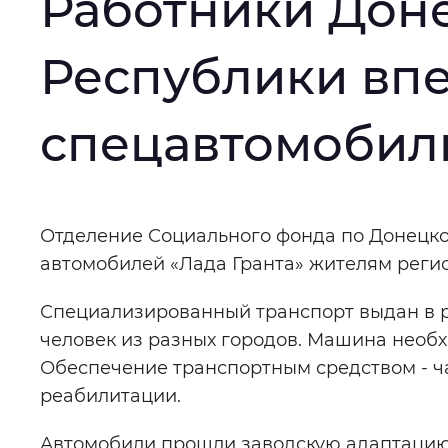
Работники Дон
Интервал между буквами
:
Нор
Республики вп
Цвет сайта
:
Монохромный
спецавтомобил
Изображения
:
Включены
Основная
Отделение Социального фонда по Донецко
Звуковой ассистент
:
Воспроизв
автомобилей «Лада Гранта» жителям реги
информация
Специализированный транспорт выдан в р
человек из разных городов. Машина необ
Обеспечение транспортным средством - ч
Вернуть стандартные настройки
реабилитации.
Автомобили прошли заводскую адаптацию