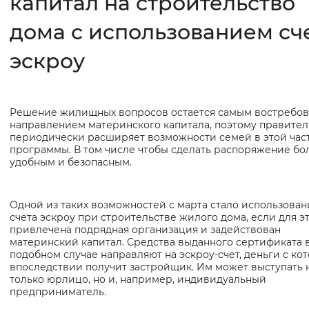
капитал на строительство
дома с использованием сч
Интервал между буквами
Нормальный
Увеличенный
Большо
эскроу
Цвет сайта
Решение жилищных вопросов остается самым востребо
Основная
Монохромный
Инверсивный монохромны
направлением материнского капитала, поэтому правител
информация
периодически расширяет возможности семей в этой час
Синий фон
программы. В том числе чтобы сделать распоряжение бо
удобным и безопасным.
Изображения
Одной из таких возможностей с марта стало использован
Включены
Выключены
счета эскроу при строительстве жилого дома, если для э
привлечена подрядная организация и задействован
материнский капитал. Средства выданного сертификата 
Звуковой ассистент
подобном случае направляют на эскроу-счет, деньги с ко
впоследствии получит застройщик. Им может выступать 
Воспроизвести
Остановить
Повтори
только юрлицо, но и, например, индивидуальный
предприниматель.