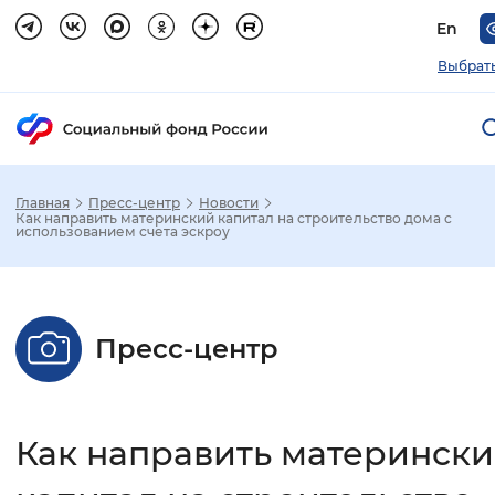
En
Выбрать
Главная
Пресс-центр
Новости
Зак
Как направить материнский капитал на строительство дома с
использованием счета эскроу
Настройка режима отображения
Размер шрифта
Пресс-центр
Стандартный
Увеличенный
Крупны
Шрифт
Как направить материнск
Без засечек
С засечками