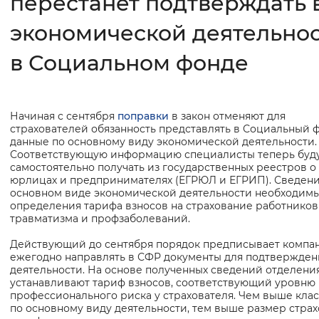
перестанет подтверждать 
экономической деятельно
Интервал между буквами
Нормальный
Увеличенный
Большо
в Социальном фонде
Цвет сайта
Начиная с сентября
поправки
в закон отменяют для
Основная
Монохромный
Инверсивный монохромны
страхователей обязанность представлять в Социальный 
информация
данные по основному виду экономической деятельности.
Синий фон
Соответствующую информацию специалисты теперь буд
самостоятельно получать из государственных реестров о
юрлицах и предпринимателях (ЕГРЮЛ и ЕГРИП). Сведени
Изображения
основном виде экономической деятельности необходимы
определения тарифа взносов на страхование работников
Включены
Выключены
травматизма и профзаболеваний.
Действующий до сентября порядок предписывает компа
Звуковой ассистент
ежегодно направлять в СФР документы для подтвержден
деятельности. На основе полученных сведений отделени
Воспроизвести
Остановить
Повтори
устанавливают тариф взносов, соответствующий уровню
профессионального риска у страхователя. Чем выше клас
по основному виду деятельности, тем выше размер стра