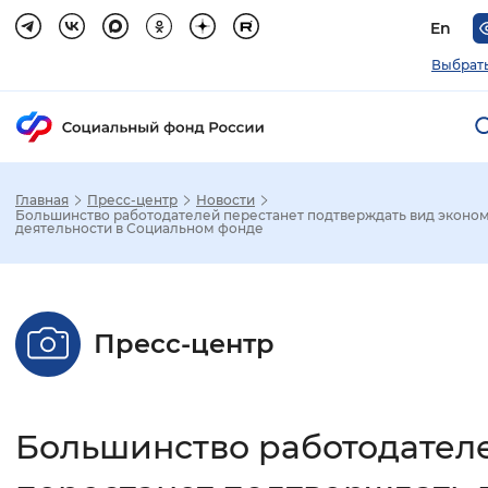
En
Выбрать
Главная
Пресс-центр
Новости
Зак
Большинство работодателей перестанет подтверждать вид эконо
деятельности в Социальном фонде
Настройка режима отображения
Размер шрифта
Пресс-центр
Стандартный
Увеличенный
Крупны
Шрифт
Большинство работодател
Без засечек
С засечками