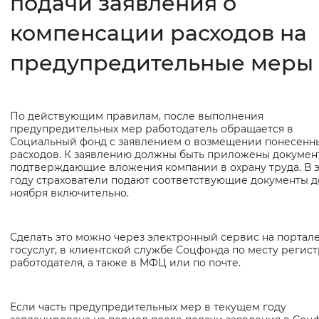
подачи заявления о
компенсации расходов на
Интервал между буквами
Нормальный
Увеличенный
Большо
предупредительные меры
Цвет сайта
По действующим правилам, после выполнения
Основная
Монохромный
Инверсивный монохромны
предупредительных мер работодатель обращается в
информация
Социальный фонд с заявлением о возмещении понесенн
Синий фон
расходов. К заявлению должны быть приложены докумен
подтверждающие вложения компании в охрану труда. В 
году страхователи подают соответствующие документы д
Изображения
ноября включительно.
Включены
Выключены
Сделать это можно через электронный сервис на портал
госуслуг, в клиентской службе Соцфонда по месту регис
Звуковой ассистент
работодателя, а также в МФЦ или по почте.
Воспроизвести
Остановить
Повтори
Если часть предупредительных мер в текущем году