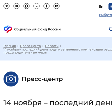
En
Выбрать
Главная
Пресс-центр
Новости
Зак
14 ноября – последний день подачи заявления о компенсации расх
предупредительные меры
Настройка режима отображения
Размер шрифта
Пресс-центр
Стандартный
Увеличенный
Крупны
Шрифт
14 ноября – последний ден
Без засечек
С засечками