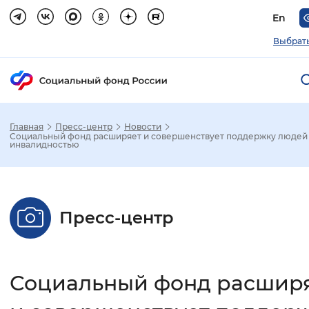
En
Выбрать
Главная
Пресс-центр
Новости
Зак
Социальный фонд расширяет и совершенствует поддержку людей
инвалидностью
Настройка режима отображения
Размер шрифта
Пресс-центр
Стандартный
Увеличенный
Крупны
Шрифт
Социальный фонд расшир
Без засечек
С засечками