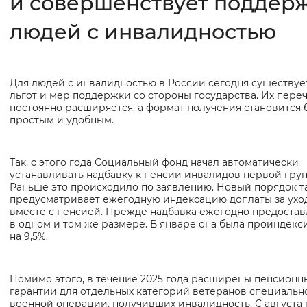
и совершенствует поддер
людей с инвалидностью
Интервал между буквами
Нормальный
Увеличенный
Большо
Для людей с инвалидностью в России сегодня существуе
Основная
Цвет сайта
льгот и мер поддержки со стороны государства. Их пере
информация
постоянно расширяется, а формат получения становится 
Монохромный
Инверсивный монохромны
простым и удобным.
Синий фон
Так, с этого года Социальный фонд начал автоматически
устанавливать надбавку к пенсии инвалидов первой груп
Изображения
Раньше это происходило по заявлению. Новый порядок т
предусматривает ежегодную индексацию доплаты за ухо
Включены
Выключены
вместе с пенсией. Прежде надбавка ежегодно предостав
в одном и том же размере. В январе она была проиндекс
на 9,5%.
Звуковой ассистент
Воспроизвести
Остановить
Повтори
Помимо этого, в течение 2025 года расширены пенсионн
гарантии для отдельных категорий ветеранов специальн
военной операции, получивших инвалидность. С августа