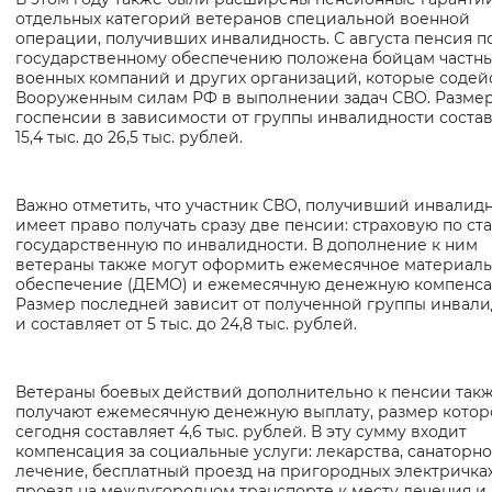
отдельных категорий ветеранов специальной военной
Вернуть стандартные настройки
операции, получивших инвалидность. С августа пенсия п
государственному обеспечению положена бойцам частн
военных компаний и других организаций, которые содей
Вооруженным силам РФ в выполнении задач СВО. Разме
госпенсии в зависимости от группы инвалидности состав
15,4 тыс. до 26,5 тыс. рублей.
Важно отметить, что участник СВО, получивший инвалидн
имеет право получать сразу две пенсии: страховую по ст
государственную по инвалидности. В дополнение к ним
ветераны также могут оформить ежемесячное материал
обеспечение (ДЕМО) и ежемесячную денежную компенс
Размер последней зависит от полученной группы инвал
и составляет от 5 тыс. до 24,8 тыс. рублей.
Ветераны боевых действий дополнительно к пенсии так
получают ежемесячную денежную выплату, размер котор
сегодня составляет 4,6 тыс. рублей. В эту сумму входит
компенсация за социальные услуги: лекарства, санаторн
лечение, бесплатный проезд на пригородных электричка
проезд на междугородном транспорте к месту лечения и