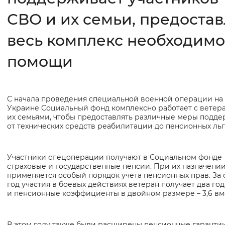
СВО и их семьи, предостав
Интервал между буквами
весь комплекс необходим
Нормальный
Увеличенный
Большо
помощи
Цвет сайта
Монохромный
Инверсивный монохромны
С начала проведения специальной военной операции на
Основная
Синий фон
Украине Социальный фонд комплексно работает с ветер
информация
их семьями, чтобы предоставлять различные меры подде
от технических средств реабилитации до пенсионных льг
Изображения
Включены
Выключены
Участники спецоперации получают в Социальном фонде
страховые и государственные пенсии. При их назначени
применяется особый порядок учета пенсионных прав. За
Звуковой ассистент
год участия в боевых действиях ветеран получает два год
и пенсионные коэффициенты в двойном размере – 3,6 вмес
Воспроизвести
Остановить
Повтори
В этом году также были расширены пенсионные гаранти