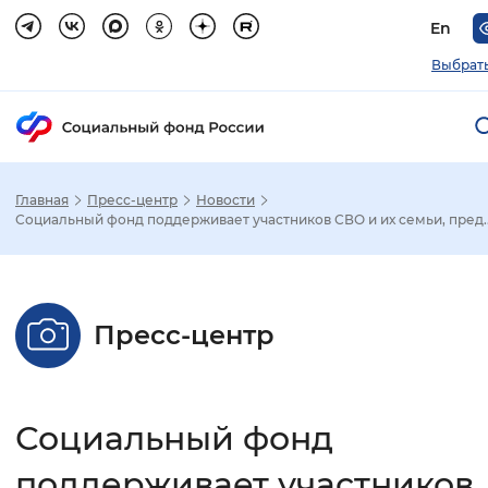
En
Выбрать
Главная
Пресс-центр
Новости
Зак
Социальный фонд поддерживает участников СВО и их семьи, пред..
Настройка режима отображения
Пресс-центр
Размер шрифта
Стандартный
Увеличенный
Крупны
Социальный фонд
Шрифт
Без засечек
С засечками
поддерживает участников