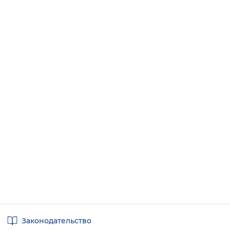
Полезные
Законодательство
ссылки