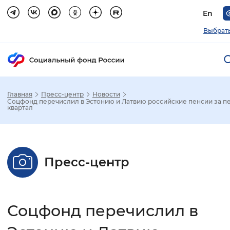
En
Выбрать
Главная
Пресс-центр
Новости
Зак
Соцфонд перечислил в Эстонию и Латвию российские пенсии за п
квартал
Настройка режима отображения
Размер шрифта
Пресс-центр
Стандартный
Увеличенный
Крупны
Шрифт
Соцфонд перечислил в
Без засечек
С засечками