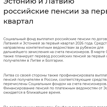
Эстонию и Латвию
российские пенсии за пе
Интервал между буквами
Нормальный
Увеличенный
Большо
квартал
Цвет сайта
Социальный фонд выплатил российские пенсии по догов
Основная
Монохромный
Инверсивный монохромны
Латвией и Эстонией за первый квартал 2026 года. Средст
информация
направлены компетентным ведомствам за рубежом для
Синий фон
дальнейшего зачисления на счета пенсионеров. В марте
также планирует перевод российских пенсий за первый 
получателям в Литве и Болгарии.
Изображения
Включены
Выключены
Литва со своей стороны также профинансировала выпла
пенсий получателям в России, соответствующие средств
перечислены Социальным фондом на счета пенсионеров.
Звуковой ассистент
Финансирование пенсий по платежным ведомостям от Э
ожидается в ближайшее время.
Воспроизвести
Остановить
Повтори