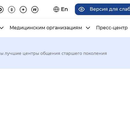
En
Версия для сла
Медицинским организациям
Пресс-центр
ны лучшие центры общения старшего поколения
има отображения
Увеличенный
Крупный
асечками