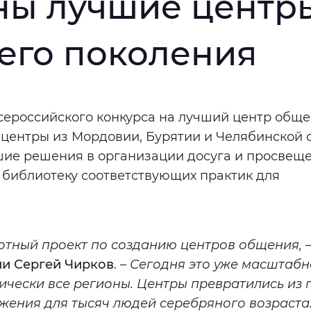
аны лучшие центр
мальный
Увеличенный
Большо
его поколения
Инверсивный монохромный
Синий
сероссийского конкурса на лучший центр общ
Выключены
центры из Мордовии, Бурятии и Челябинской о
шие решения в организации досуга и просвещ
ь библиотеку соответствующих практик для
ести
Остановить
Повторить
лотный проект по созданию центров общения,
ии Сергей Чирков
.
– Сегодня это уже масштабн
ически все регионы. Центры превратились из 
яжения для тысяч людей серебряного возраста