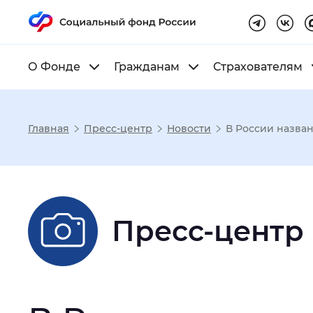
О Фонде
Гражданам
Страхователям
Главная
Пресс-центр
Новости
В России назва
Настройка реж
Размер шрифта
:
Стандартный
Пресс-центр
Шрифт
:
Без засечек
С з