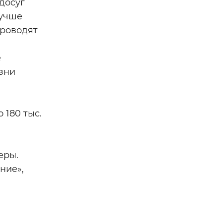
досуг
лучше
проводят
е
зни
 180 тыс.
еры.
ние»,