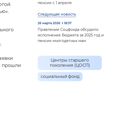
пенсии с 1 апреля
отой.
ью».
Следующая новость
26 марта 2026
18:57
льного
Правление Соцфонда обсудило
исполнение бюджета за 2025 год и
пенсии многодетных мам
.
аявки
Центры старшего
а прошли
поколения (ЦОСП)
социальный фонд