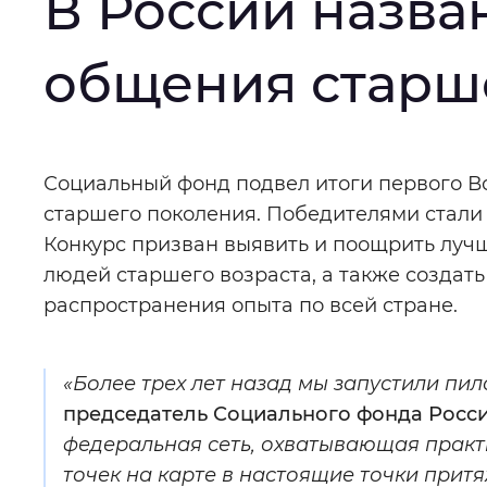
В России назв
Интервал между буквами
:
Нор
общения старш
Цвет сайта
:
Монохромный
Основная
Социальный фонд подвел итоги первого В
Изображения
:
Включены
старшего поколения. Победителями стали 
информация
Конкурс призван выявить и поощрить луч
людей старшего возраста, а также создат
Звуковой ассистент
:
Воспроизв
распространения опыта по всей стране.
«Более трех лет назад мы запустили пи
Вернуть стандартные настройки
председатель Социального фонда Росс
федеральная сеть, охватывающая практ
точек на карте в настоящие точки прит