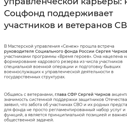
управленческой карьеры: 
Соцфонд поддерживает
Интервал между буквами
Нормальный
Увеличенный
Большо
участников и ветеранов С
Цвет сайта
В Мастерской управления «Сенеж» прошла встреча
Основная
Монохромный
Инверсивный монохромны
руководителя Социального фонда России Сергея Чирко
информация
участниками программы «Время героев». Она нацелена н
Синий фон
формирование кадрового резерва из числа участников
специальной военной операции и подготовку бывших
военнослужащих к управленческой деятельности в
Изображения
государственных структурах.
Включены
Выключены
Общаясь с ветеранами,
глава СФР Сергей Чирков
акцент
значимость системной поддержки защитников Отечества
Звуковой ассистент
заявил, что забота об участниках СВО и их родных предст
для фонда не просто регламентированный набор услуг и
Воспроизвести
Остановить
Повтори
функций, а является принципиальной позицией и важн
общественной задачей.