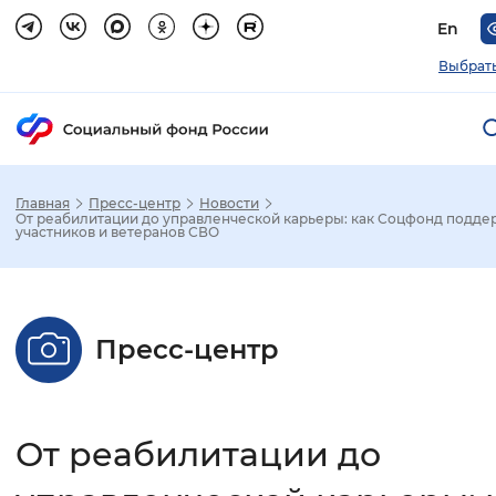
En
Выбрать
Главная
Пресс-центр
Новости
Зак
От реабилитации до управленческой карьеры: как Соцфонд подде
участников и ветеранов СВО
Настройка режима отображения
Размер шрифта
Пресс-центр
Стандартный
Увеличенный
Крупны
Шрифт
От реабилитации до
Без засечек
С засечками