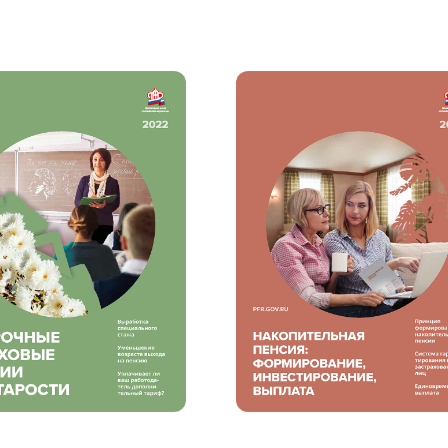
мальный
Увеличенный
Большо
Инверсивный монохромный
Синий
Выключены
ести
Остановить
Повторить