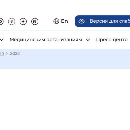
En
Версия для сла
Медицинским организациям
Пресс-центр
ия
2022
има отображения
Увеличенный
Крупный
асечками