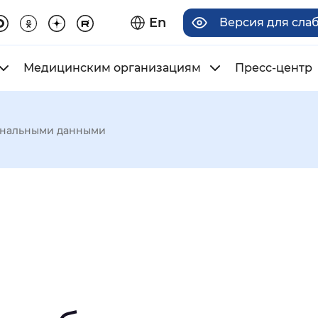
En
Версия для сла
Медицинским организациям
Пресс-центр
сональными данными
има отображения
Увеличенный
Крупный
асечками