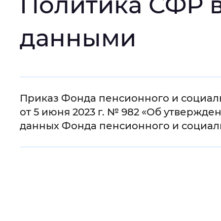
Политика СФР в
Интервал между буквами
:
Нор
данными
Цвет сайта
:
Монохромный
Основная
Изображения
:
Включены
Приказ Фонда пенсионного и социал
информация
от 5 июня 2023 г. № 982 «Об утверж
данных Фонда пенсионного и социал
Звуковой ассистент
:
Воспроизв
Вернуть стандартные настройки