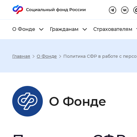
О Фонде
Гражданам
Страхователям
Главная
О Фонде
Политика СФР в работе с пер
Настройка реж
Размер шрифта
:
Стандартный
О Фонде
Шрифт
:
Без засечек
С з