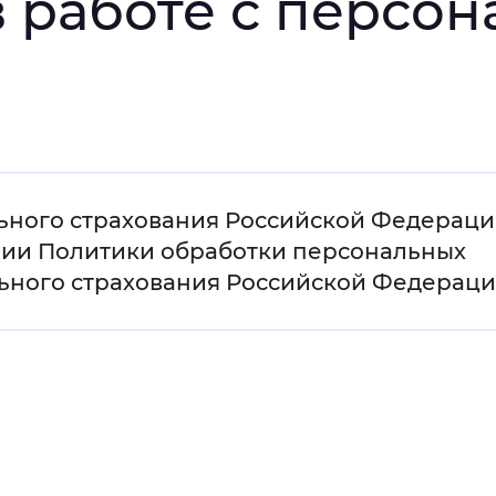
 работе с персо
мальный
Увеличенный
Большо
Инверсивный монохромный
Синий
Выключены
ьного страхования Российской Федерац
дении Политики обработки персональных
ьного страхования Российской Федераци
ести
Остановить
Повторить