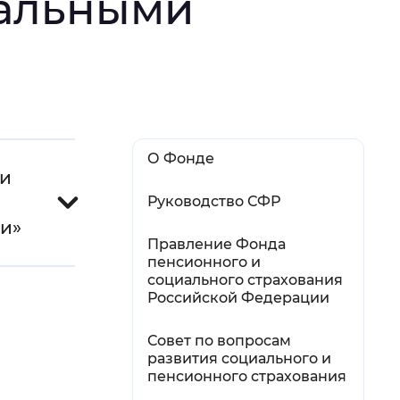
нальными
й
 фон
О Фонде
ии
Руководство СФР
и»
Правление Фонда
пенсионного и
социального страхования
Российской Федерации
Закрыть
Совет по вопросам
развития социального и
пенсионного страхования