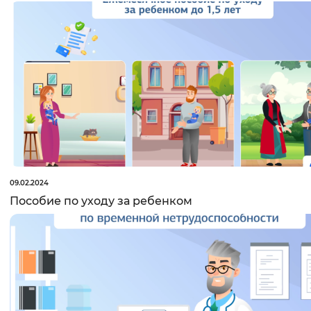
Основная
Интервал между буквами
информация
Нормальный
Увеличенный
Большо
Цвет сайта
Монохромный
Инверсивный монохромны
Синий фон
Изображения
09.02.2024
Пособие по уходу за ребенком
Включены
Выключены
Звуковой ассистент
Воспроизвести
Остановить
Повтори