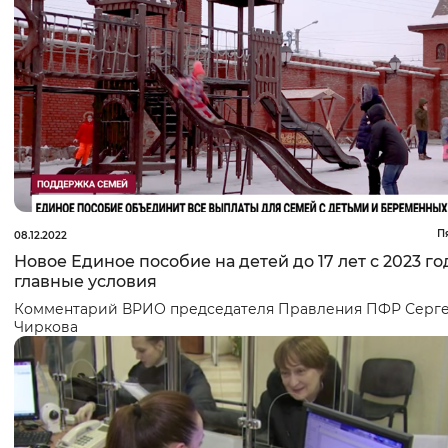
П
08.12.2022
Новое Единое пособие на детей до 17 лет с 2023 го
главные условия
Комментарий ВРИО председателя Правления ПФР
Серг
Чиркова