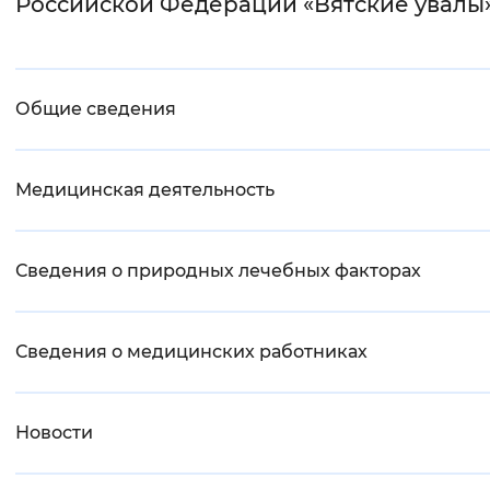
Российской Федерации «Вятские увалы
Интервал между буквами
Основная
Нормальный
Увеличенный
Большо
Общие сведения
информация
Цвет сайта
Монохромный
Инверсивный монохромны
Медицинская деятельность
Синий фон
Сведения о природных лечебных факторах
Изображения
Включены
Выключены
Сведения о медицинских работниках
Звуковой ассистент
Воспроизвести
Остановить
Повтори
Новости