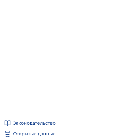
Полезные
Законодательство
ссылки
Открытые данные