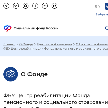
En
Выбрать
Главная
О Фонде
Центры реабилитации
О Центрах реабилит
Зак
ФБУ Центр реабилитации Фонда пенсионного и социального страх.
Настройка режима отображения
О Фонде
Размер шрифта
Стандартный
Увеличенный
Крупны
ФБУ Центр реабилитации Фонда
Шрифт
пенсионного и социального страховани
Без засечек
С засечками