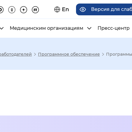
En
Версия для сла
Медицинским организациям
Пресс-центр
работодателей
Программное обеспечение
Программы
има отображения
Увеличенный
Крупный
асечками