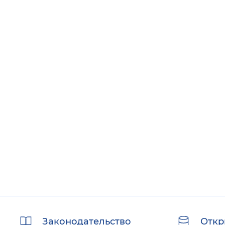
Полезные
Законодательство
Откр