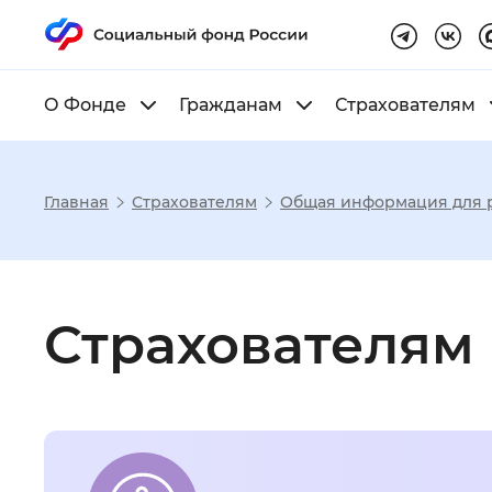
О Фонде
Гражданам
Страхователям
Главная
Страхователям
Общая информация для 
Настройка реж
Страхователям
Размер шрифта
:
Стандартный
Шрифт
:
Без засечек
С з