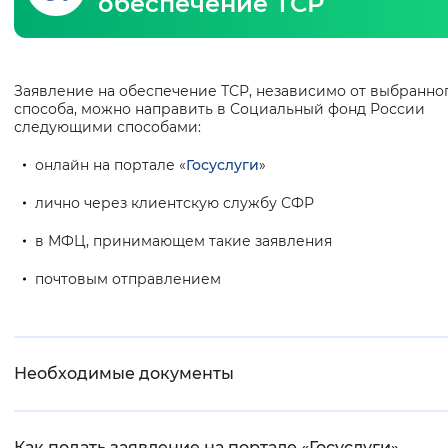
обеспечение ТСР
Интервал между буквами
Нормальный
Увеличенный
Большо
Заявление на обеспечение ТСР, независимо от выбранно
Основная
способа, можно направить в Социальный фонд России
информация
следующими способами:
Цвет сайта
онлайн на портале «
Госуслуги
»
Монохромный
Инверсивный монохромны
лично через клиентскую службу СФР
Синий фон
в МФЦ, принимающем такие заявления
Изображения
почтовым отправлением
Включены
Выключены
Звуковой ассистент
Необходимые документы
Воспроизвести
Остановить
Повтори
Как подать заявление на портале «Госуслуги»