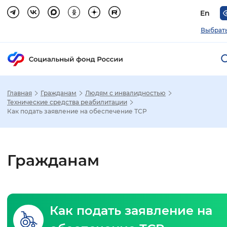
En
Выбрать
Главная
Гражданам
Людям с инвалидностью
Зак
Технические средства реабилитации
Как подать заявление на обеспечение ТСР
Настройка режима отображения
Размер шрифта
Гражданам
Стандартный
Увеличенный
Крупны
Шрифт
Как подать заявление на
Без засечек
С засечками