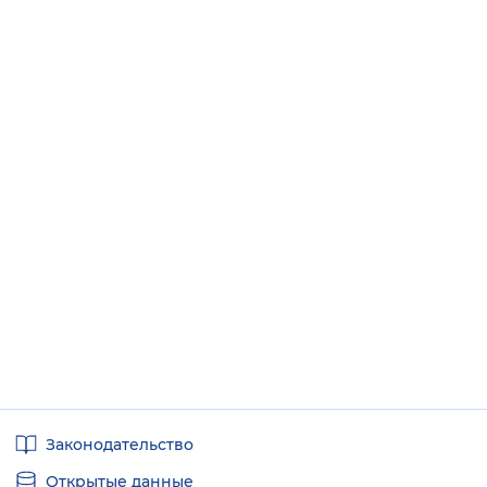
Полезные
Законодательство
ссылки
Открытые данные