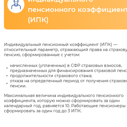
пенсионного коэффициен
Интервал между буквами
(ИПК)
Нормальный
Увеличенный
Большо
Цвет сайта
Основная
Индивидуальный пенсионный коэффициент (ИПК) —
Монохромный
Инверсивный монохромны
относительный параметр, отражающий права на страхов
информация
пенсию, сформированные с учетом:
Синий фон
начисленных (уплаченных) в СФР страховых взносов,
предназначенных для финансирования страховой пенс
Изображения
продолжительности страхового стажа;
отказа на определенный период от получения страхов
Включены
Выключены
пенсии.
Максимальная величина индивидуального пенсионного
коэффициента, которую можно сформировать за один
Звуковой ассистент
календарный год, равняется 10. Работающие пенсионеры
сформировать за один год до 3 ИПК.
Воспроизвести
Остановить
Повтори