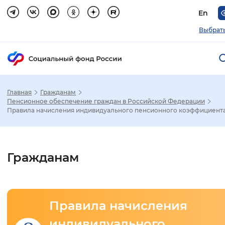
En
Выбрать
Главная
Гражданам
Зак
Пенсионное обеспечение граждан в Российской Федерации
Правила начисления индивидуального пенсионного коэффициента
Настройка режима отображения
Размер шрифта
Гражданам
Стандартный
Увеличенный
Крупны
Шрифт
Правила начисления
Без засечек
С засечками
индивидуального