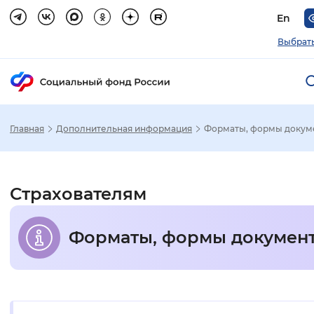
En
Выбрать
Главная
Дополнительная информация
Форматы, формы докум
Зак
Настройка режима отображения
Страхователям
Размер шрифта
Форматы, формы докумен
Стандартный
Увеличенный
Крупны
Шрифт
Без засечек
С засечками