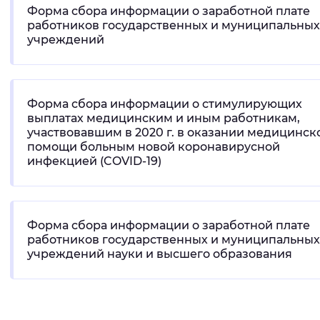
Форма сбора информации о заработной плате
работников государственных и муниципальных
Интервал между буквами
учреждений
Нормальный
Увеличенный
Большо
Цвет сайта
Форма сбора информации о стимулирующих
выплатах медицинским и иным работникам,
Монохромный
Инверсивный монохромны
участвовавшим в 2020 г. в оказании медицинск
помощи больным новой коронавирусной
Синий фон
инфекцией (COVID-19)
Изображения
Включены
Выключены
Форма сбора информации о заработной плате
работников государственных и муниципальных
учреждений науки и высшего образования
Звуковой ассистент
Воспроизвести
Остановить
Повтори