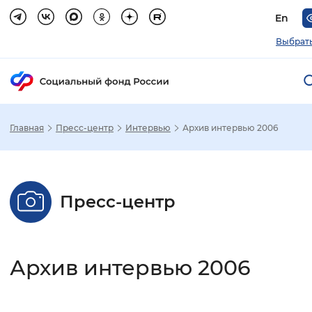
En
Выбрать
Главная
Пресс-центр
Интервью
Архив интервью 2006
Зак
Настройка режима отображения
Пресс-центр
Размер шрифта
Стандартный
Увеличенный
Крупны
Архив интервью 2006
Шрифт
Без засечек
С засечками