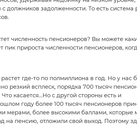
носов, удерживая недоимку на низком уровне,
 с должников задолженности. То есть система 
ов.
стет численность пенсионеров? Вы можете каки
ет пик прироста численности пенсионеров, ког
астет где-то по полмиллиона в год. Но у нас б
но резкий всплеск, порядка 700 тысяч пенсио
. Что касается…Но с другой стороны есть и
рошлом году более 100 тысяч пенсионеров при
и мерами, более высокими баллами, которые
д на пенсию, отложили свой выход. Поэтому зд