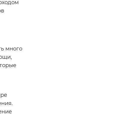
доходом
ов
ть много
ощи,
оторые
бре
ения.
ение