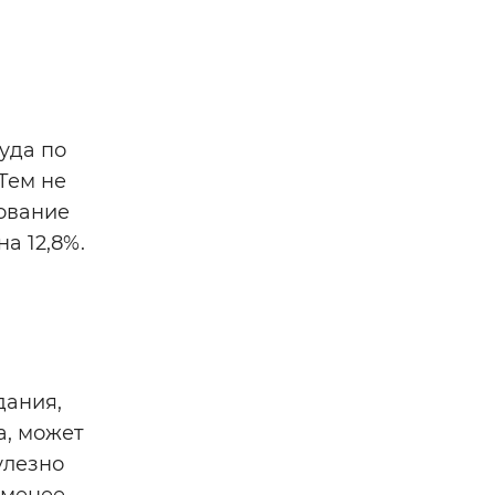
уда по
Тем не
хование
а 12,8%.
дания,
а, может
улезно