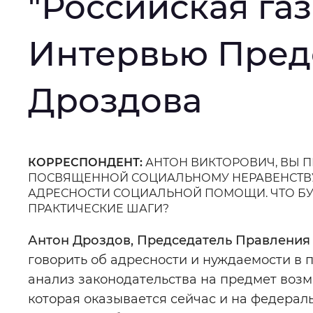
"Российская газе
Интервал между буквами
:
Нор
Интервью Пред
Цвет сайта
:
Монохромный
Дроздова
Изображения
:
Включены
КОРРЕСПОНДЕНТ:
АНТОН ВИКТОРОВИЧ, ВЫ 
Основная
ПОСВЯЩЕННОЙ СОЦИАЛЬНОМУ НЕРАВЕНСТВУ, 
Звуковой ассистент
:
Воспроизв
АДРЕСНОСТИ СОЦИАЛЬНОЙ ПОМОЩИ. ЧТО БУ
информация
ПРАКТИЧЕСКИЕ ШАГИ?
Антон Дроздов, Председатель Правления
говорить об адресности и нуждаемости в 
Вернуть стандартные настройки
анализ законодательства на предмет воз
которая оказывается сейчас и на федераль