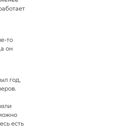
 менее
работает
е-то
да он
ыл год,
неров.
няли
 можно
есь есть