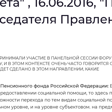
та" , 16.06.2016, 
мальный
Увеличенный
Большо
седателя Правлен
Инверсивный монохромный
Синий
Выключены
ПРИНИМАЛИ УЧАСТИЕ В ПАНЕЛЬНОЙ СЕССИИ ФОРУ
И В ЭТОМ КОНТЕКСТЕ ОЧЕНЬ ЧАСТО ГОВОРИТСЯ 
ести
Остановить
Повторить
ДЕТ СДЕЛАНО В ЭТОМ НАПРАВЛЕНИИ, КАКИЕ
Пенсионного фонда Российской Федерации:
Е
предоставлении социальной помощи, то здесь 
можности перехода по тем видам социальной п
ном уровне, и на уровне субъектовом. на пред