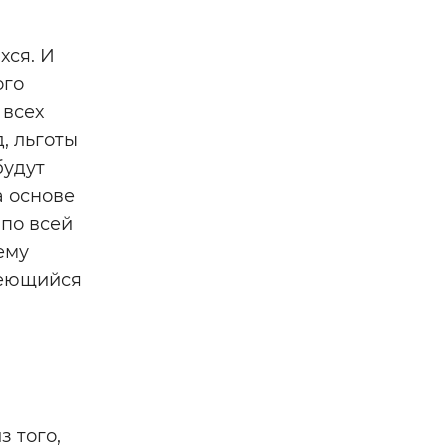
хся. И
ого
 всех
, льготы
будут
а основе
по всей
ему
меющийся
з того,