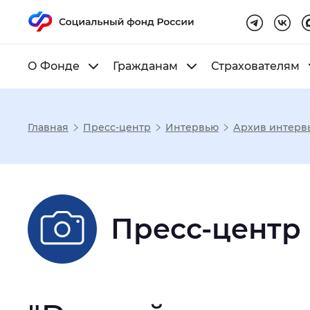
О Фонде
Гражданам
Страхователям
Главная
Пресс-центр
Интервью
Архив интервь
Настройка реж
Размер шрифта
:
Стандартный
Пресс-центр
Шрифт
:
Без засечек
С з