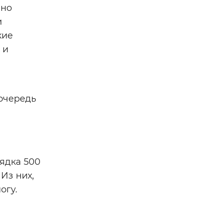
ено
и
кие
 и
 очередь
рядка 500
Из них,
огу.