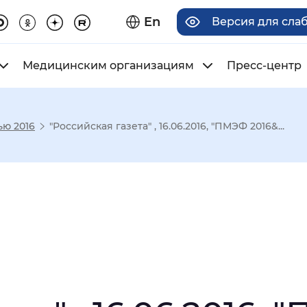
En
Версия для сла
Медицинским организациям
Пресс-центр
ю 2016
"Российская газета" , 16.06.2016, "ПМЭФ 2016&...
има отображения
Увеличенный
Крупный
асечками