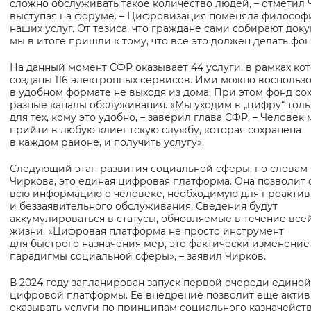
сложно обслуживать такое количество людей, – отметил 
выступая на форуме. – Цифровизация поменяла филосо
Вернуть стандартные настройки
наших услуг. От тезиса, что граждане сами собирают док
мы в итоге пришли к тому, что все это должен делать фон
На данный момент СФР оказывает 44 услуги, в рамках ко
созданы 116 электронных сервисов. Ими можно воспользо
в удобном формате не выходя из дома. При этом фонд со
разные каналы обслуживания. «Мы уходим в „цифру“ толь
для тех, кому это удобно, – заверил глава СФР. – Человек
прийти в любую клиентскую службу, которая сохранена
в каждом районе, и получить услугу».
Следующий этап развития социальной сферы, по словам
Чиркова, это единая цифровая платформа. Она позволит 
всю информацию о человеке, необходимую для проактив
и беззаявительного обслуживания. Сведения будут
аккумулироваться в статусы, обновляемые в течение все
жизни. «Цифровая платформа не просто инструмент
для быстрого назначения мер, это фактически изменение
парадигмы социальной сферы», – заявил Чирков.
В 2024 году запланирован запуск первой очереди единой
цифровой платформы. Ее внедрение позволит еще акти
оказывать услуги по принципам социального казначейств