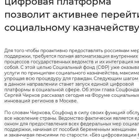
цифровая платформа
позволит активнее перейт
Интервал между буквами
Нормальный
Увеличенный
Большо
социальному казначейств
Цвет сайта
Для того чтобы проактивно предоставлять россиянам ме
Основная
Монохромный
Инверсивный монохромны
поддержки, требуется полная автоматизация внутренних
информация
процессов государственных ведомств и их интеграция 
Синий фон
собой. С этой целью Социальный фонд (СФР) уже оказыв
услуги по принципам социального казначейства, максим
упрощая всю процедуру для граждан. Следующим шагом
Изображения
в данном направлении станет запуск единой цифровой
платформы в социальной сфере. Об этом глава Соцфонда
Включены
Выключены
Сергей Чирков рассказал сегодня на Форуме социальных
инноваций регионов в Москве.
Звуковой ассистент
По словам Чиркова, Соцфонд в силу своих функций обсл
все население страны. Ведомство фактически является 
Воспроизвести
Остановить
Повтори
окном для предоставления всех федеральных мер социа
поддержки, начиная от пособий беременным женщинам
и заканчивая пенсиями по старости. «Без цифровизации