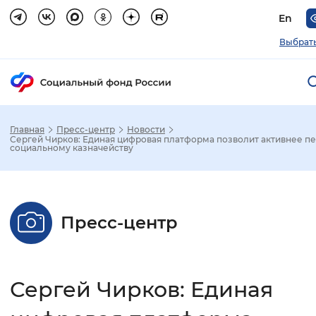
En
Выбрать
Главная
Пресс-центр
Новости
Зак
Сергей Чирков: Единая цифровая платформа позволит активнее пе
социальному казначейству
Настройка режима отображения
Размер шрифта
Пресс-центр
Стандартный
Увеличенный
Крупны
Шрифт
Сергей Чирков: Единая
Без засечек
С засечками