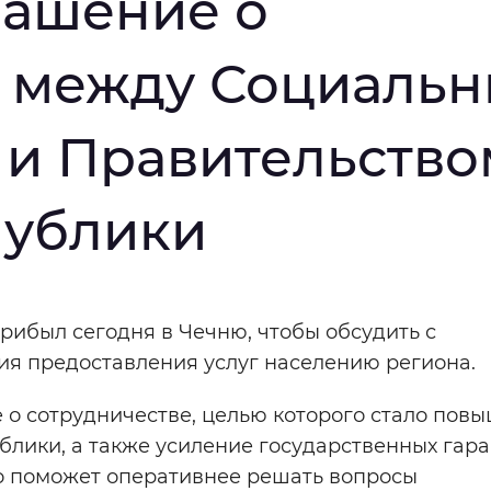
лашение о
мальный
Увеличенный
Большо
е между Социаль
Инверсивный монохромный
Синий
 и Правительство
Выключены
публики
ести
Остановить
Повторить
рибыл сегодня в Чечню, чтобы обсудить с
ия предоставления услуг населению региона.
 о сотрудничестве, целью которого стало пов
лики, а также усиление государственных гара
о поможет оперативнее решать вопросы