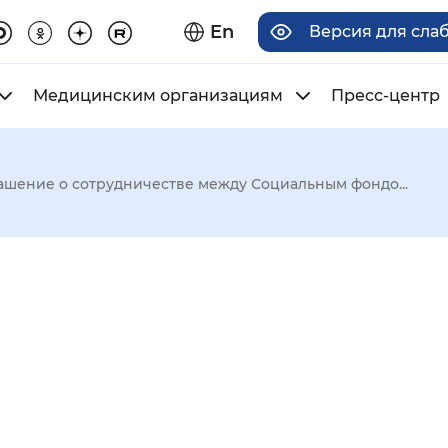
En
Версия для сла
Медицинским организациям
Пресс-центр
ашение о сотрудничестве между Социальным фондо...
има отображения
Увеличенный
Крупный
асечками