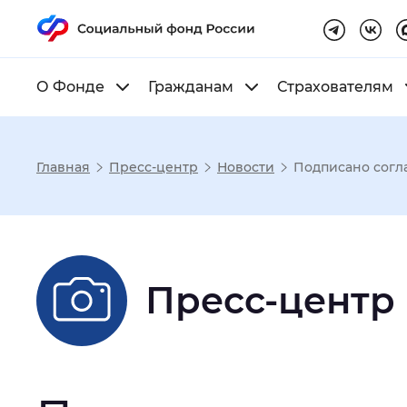
О Фонде
Гражданам
Страхователям
Главная
Пресс-центр
Новости
Подписано согл
Настройка реж
Размер шрифта
:
Стандартный
Пресс-центр
Шрифт
:
Без засечек
С з