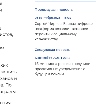
е
й
Предыдущая новость
05 сентября 2023
16:04
Сергей Чирков: Единая цифровая
д
платформа позволит активнее
истов,
перейти к социальному
казначейству
по
Следующая новость
12 сентября 2023
09:14
1,6 миллиона россиян получили
ских
проактивные уведомления о
й защиты
будущей пенсии
ханов и
в. По
аграды.
рытия