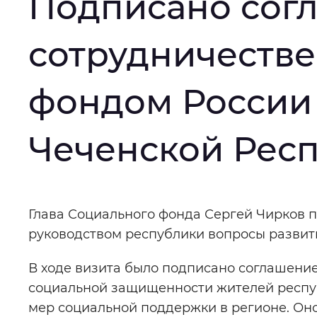
Подписано сог
Интервал между буквами
:
Нор
сотрудничеств
Цвет сайта
:
Монохромный
фондом России
Изображения
:
Включены
Чеченской Рес
Звуковой ассистент
:
Воспроизв
Основная
Глава Социального фонда Сергей Чирков п
руководством республики вопросы развит
информация
Вернуть стандартные настройки
В ходе визита было подписано соглашение
социальной защищенности жителей респуб
мер социальной поддержки в регионе. Он