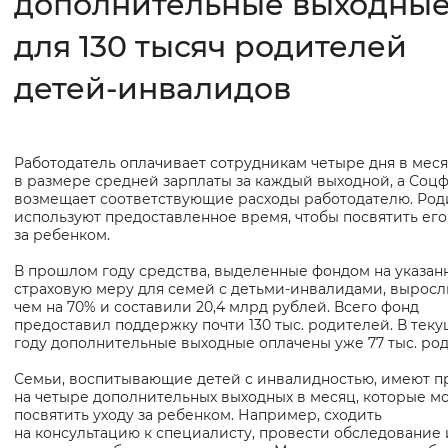
дополнительные выходны
для 130 тысяч родителей
Интервал между буквами
Нормальный
Увеличенный
Большо
детей-инвалидов
Цвет сайта
Работодатель оплачивает сотрудникам четыре дня в мес
Основная
Монохромный
Инверсивный монохромны
в размере средней зарплаты за каждый выходной, а Соц
информация
возмещает соответствующие расходы работодателю. Род
Синий фон
используют предоставленное время, чтобы посвятить его
за ребенком.
Изображения
В прошлом году средства, выделенные фондом на указан
страховую меру для семей с детьми-инвалидами, выросл
Включены
Выключены
чем на 70% и составили 20,4 млрд рублей. Всего фонд
предоставил поддержку почти 130 тыс. родителей. В тек
году дополнительные выходные оплачены уже 77 тыс. ро
Звуковой ассистент
Семьи, воспитывающие детей с инвалидностью, имеют п
Воспроизвести
Остановить
Повтори
на четыре дополнительных выходных в месяц, которые м
посвятить уходу за ребенком. Например, сходить
на консультацию к специалисту, провести обследование