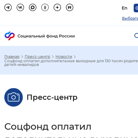
En
Выбрать
Главная
Пресс-центр
Новости
Зак
Соцфонд оплатил дополнительные выходные для 130 тысяч родит
детей-инвалидов
Настройка режима отображения
Размер шрифта
Пресс-центр
Стандартный
Увеличенный
Крупны
Шрифт
Соцфонд оплатил
Без засечек
С засечками